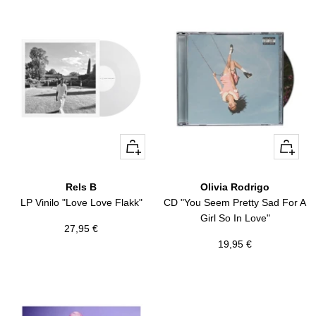
+
+
Añadir
Añadir
Rels B
Olivia Rodrigo
LP Vinilo "Love Love Flakk"
CD "You Seem Pretty Sad For A
Girl So In Love"
Precio
27,95 €
Precio
19,95 €
de
de
venta
venta