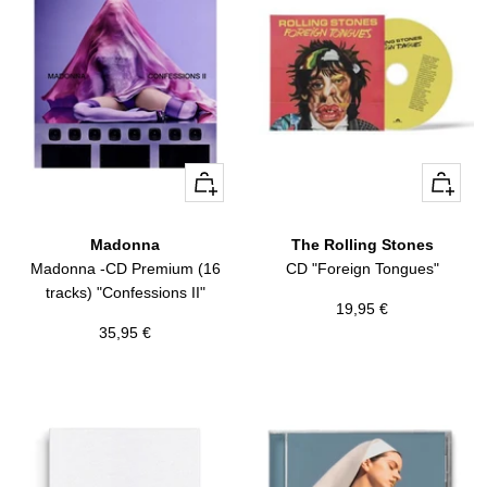
+
+
Añadir
Añadir
Madonna
The Rolling Stones
Madonna -CD Premium (16
CD "Foreign Tongues"
tracks) "Confessions II"
Precio
19,95 €
Precio
35,95 €
de
de
venta
venta