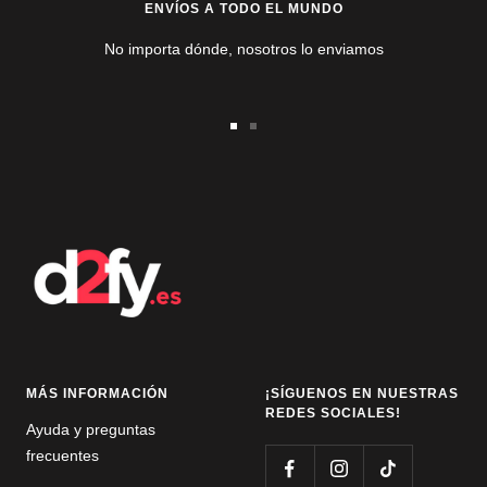
ENVÍOS A TODO EL MUNDO
No importa dónde, nosotros lo enviamos
Ir
Ir
a
a
la
la
diapositiva
diapositiva
1
2
MÁS INFORMACIÓN
¡SÍGUENOS EN NUESTRAS
REDES SOCIALES!
Ayuda y preguntas
frecuentes