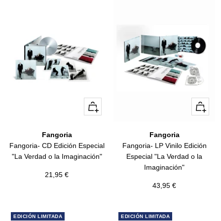
+
+
Añadir
Añadir
Fangoria
Fangoria
Fangoria- CD Edición Especial
Fangoria- LP Vinilo Edición
"La Verdad o la Imaginación"
Especial "La Verdad o la
Imaginación"
Precio
21,95 €
Precio
43,95 €
de
de
venta
venta
EDICIÓN LIMITADA
EDICIÓN LIMITADA