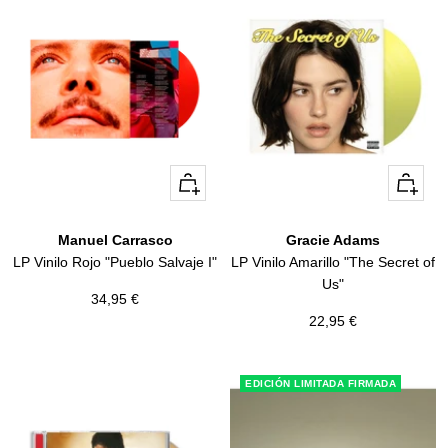
+
+
Añadir
Añadir
Gracie Adams
Manuel Carrasco
LP Vinilo Amarillo "The Secret of
LP Vinilo Rojo "Pueblo Salvaje I"
Us"
Precio
34,95 €
Precio
22,95 €
de
de
venta
venta
EDICIÓN LIMITADA FIRMADA