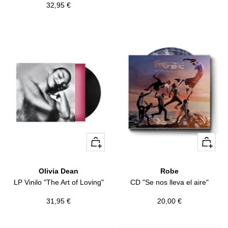
Precio
32,95 €
de
de
venta
venta
+
+
Añadir
Añadir
Olivia Dean
Robe
LP Vinilo "The Art of Loving"
CD "Se nos lleva el aire"
Precio
Precio
31,95 €
20,00 €
de
de
venta
venta