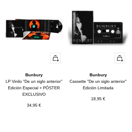
+
+
Añadir
Añadir
Bunbury
Bunbury
LP Vinilo "De un siglo anterior"
Cassette "De un siglo anterior"
Edición Especial + PÓSTER
Edición Limitada
EXCLUSIVO
Precio
18,95 €
Precio
34,95 €
de
de
venta
venta