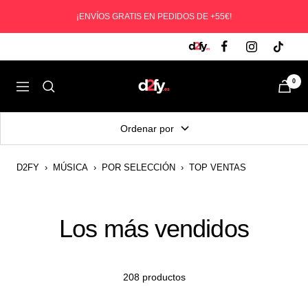
Saltar
¡ENVÍOS GRATIS EN PEDIDOS DE +55€!
al
contenido
D2fy
0
Navegación
-
Direct
Ordenar por
To
Fans
D2FY
›
MÚSICA
›
POR SELECCIÓN
›
TOP VENTAS
Los más vendidos
208 productos