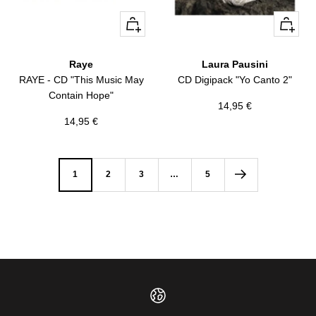
+
+
Añadir
Añadir
Raye
Laura Pausini
RAYE - CD "This Music May
CD Digipack "Yo Canto 2"
Contain Hope"
Precio
14,95 €
Precio
14,95 €
de
de
venta
venta
1
2
3
…
5