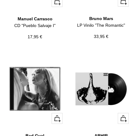
+
+
Añadir
Añadir
Bruno Mars
Manuel Carrasco
LP Vinilo "The Romantic"
CD "Pueblo Salvaje I"
Precio
Precio
33,95 €
17,95 €
de
de
venta
venta
+
+
Añadir
Añadir
Bad Gyal
ABHIR