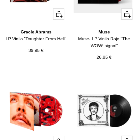
+
+
Añadir
Añadir
Gracie Abrams
Muse
LP Vinilo "Daughter From Hell”
Muse- LP Vinilo Rojo "The
WOW! signal"
Precio
39,95 €
Precio
26,95 €
de
de
venta
venta