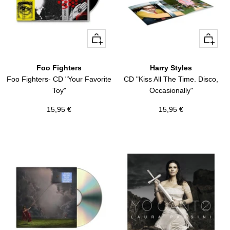
+
+
Añadir
Añadir
Foo Fighters
Harry Styles
Foo Fighters- CD "Your Favorite
CD "Kiss All The Time. Disco,
Toy"
Occasionally"
Precio
Precio
15,95 €
15,95 €
de
de
venta
venta