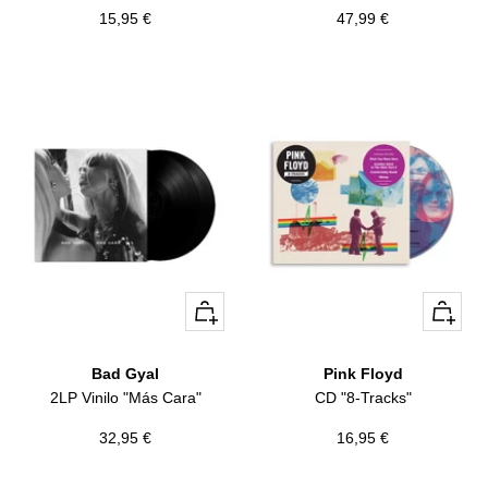
Precio
Precio
15,95 €
47,99 €
de
de
venta
venta
+
+
Añadir
Añadir
Bad Gyal
Pink Floyd
2LP Vinilo "Más Cara"
CD "8-Tracks"
Precio
Precio
32,95 €
16,95 €
de
de