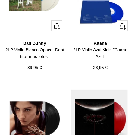
+
+
Añadir
Añadir
Bad Bunny
Aitana
2LP Vinilo Blanco Opaco "Debí
2LP Vinilo Azul Klein "Cuarto
tirar más fotos"
Azul"
Precio
Precio
39,95 €
26,95 €
de
de
venta
venta