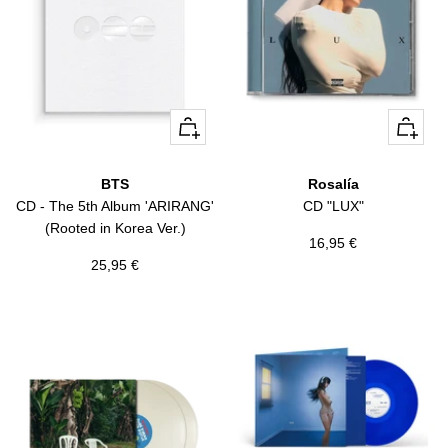
+
+
Añadir
Añadir
BTS
Rosalía
CD - The 5th Album 'ARIRANG'
CD "LUX"
(Rooted in Korea Ver.)
Precio
16,95 €
Precio
25,95 €
de
de
venta
venta