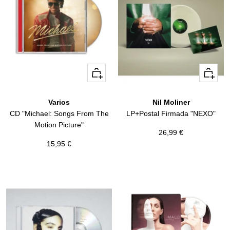
+
+
Añadir
Añadir
Varios
Nil Moliner
CD "Michael: Songs From The
LP+Postal Firmada "NEXO"
Motion Picture"
Precio
26,99 €
Precio
15,95 €
de
de
venta
venta