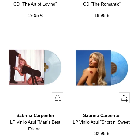
CD "The Art of Loving"
CD "The Romantic"
Precio
Precio
19,95 €
18,95 €
de
de
venta
venta
+
+
Añadir
Añadir
Sabrina Carpenter
Sabrina Carpenter
LP Vinilo Azul "Man's Best
LP Vinilo Azul "Short n' Sweet"
Friend"
Precio
32,95 €