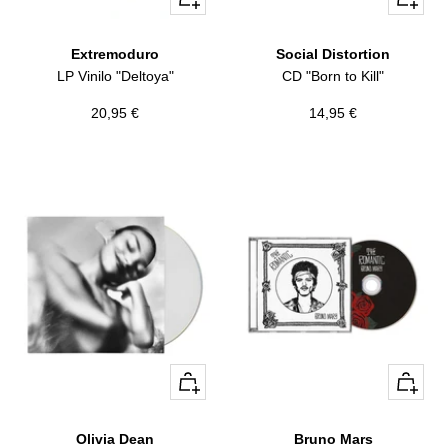
Añadir
Añadir
Extremoduro
Social Distortion
LP Vinilo "Deltoya"
CD "Born to Kill"
Precio
Precio
20,95 €
14,95 €
de
de
venta
venta
+
+
Añadir
Añadir
Olivia Dean
Bruno Mars