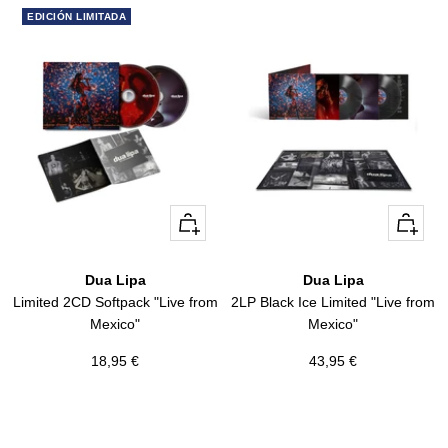
venta
venta
EDICIÓN LIMITADA
+
+
Añadir
Añadir
Dua Lipa
Dua Lipa
Limited 2CD Softpack "Live from
2LP Black Ice Limited "Live from
Mexico"
Mexico"
Precio
Precio
18,95 €
43,95 €
de
de
venta
venta