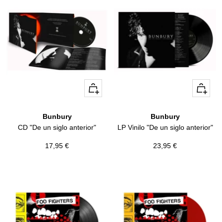
+
+
Añadir
Añadir
Bunbury
Bunbury
CD "De un siglo anterior"
LP Vinilo "De un siglo anterior"
Precio
Precio
17,95 €
23,95 €
de
de
venta
venta