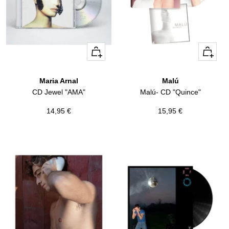
+
+
Añadir
Añadir
Maria Arnal
Malú
CD Jewel "AMA"
Malú- CD "Quince"
Precio
Precio
14,95 €
15,95 €
de
de
venta
venta