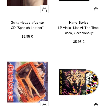
+
+
Añadir
Añadir
Guitarricadelafuente
Harry Styles
CD "Spanish Leather"
LP Vinilo "Kiss All The Time.
Disco, Occasionally"
Precio
15,95 €
Precio
35,95 €
de
de
venta
venta
+
+