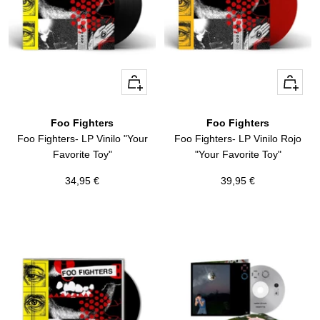
+
+
Añadir
Añadir
Foo Fighters
Foo Fighters
Foo Fighters- LP Vinilo "Your
Foo Fighters- LP Vinilo Rojo
Favorite Toy"
"Your Favorite Toy"
Precio
Precio
34,95 €
39,95 €
de
de
venta
venta