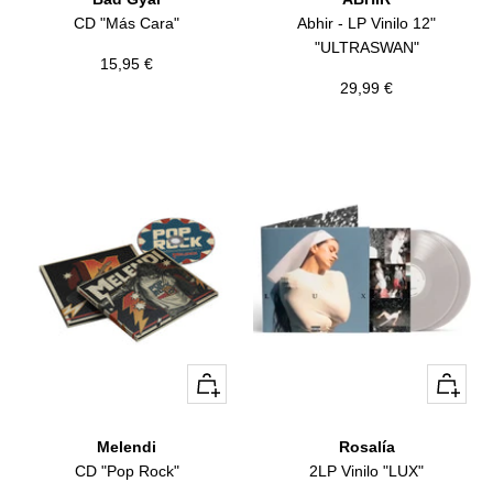
CD "Más Cara"
Abhir - LP Vinilo 12"
"ULTRASWAN"
Precio
15,95 €
Precio
29,99 €
de
de
venta
venta
+
+
Añadir
Añadir
Melendi
Rosalía
CD "Pop Rock"
2LP Vinilo "LUX"