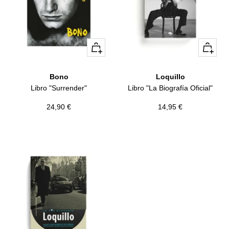
+
+
Añadir
Añadir
Bono
Loquillo
Libro "Surrender"
Libro "La Biografía Oficial"
Precio
Precio
24,90 €
14,95 €
de
de
venta
venta