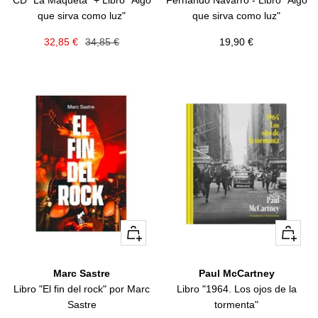
que sirva como luz"
que sirva como luz"
Precio
Precio
Precio
32,85 €
34,85 €
19,90 €
de
normal
de
venta
venta
+
+
Añadir
Añadir
Marc Sastre
Paul McCartney
Libro "El fin del rock" por Marc
Libro "1964. Los ojos de la
Sastre
tormenta"