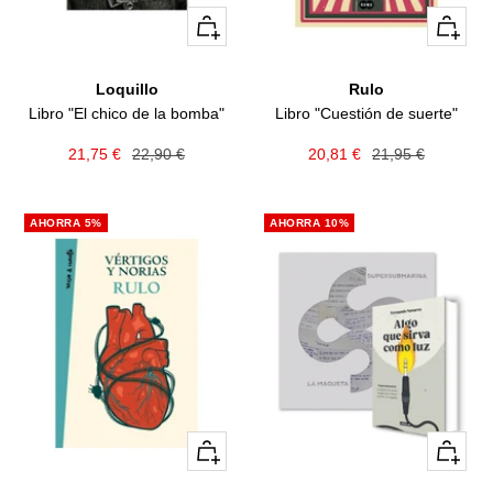
+
+
Añadir
Añadir
Loquillo
Rulo
Libro "El chico de la bomba"
Libro "Cuestión de suerte"
Precio
Precio
Precio
Precio
21,75 €
22,90 €
20,81 €
21,95 €
de
normal
de
normal
venta
venta
AHORRA 5%
AHORRA 10%
+
+
Añadir
Añadir