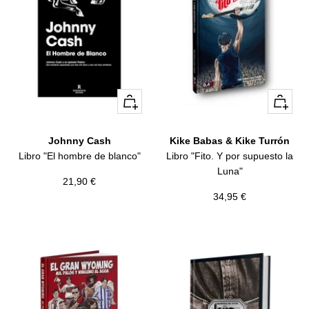
+
+
Añadir
Añadir
Johnny Cash
Kike Babas & Kike Turrón
Libro "El hombre de blanco"
Libro "Fito. Y por supuesto la
Luna"
Precio
21,90 €
Precio
34,95 €
de
de
venta
venta