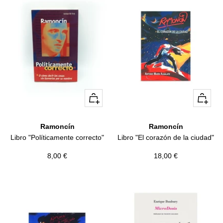
+
+
Añadir
Añadir
Ramoncín
Ramoncín
Libro "Políticamente correcto"
Libro "El corazón de la ciudad"
Precio
Precio
8,00 €
18,00 €
de
de
venta
venta