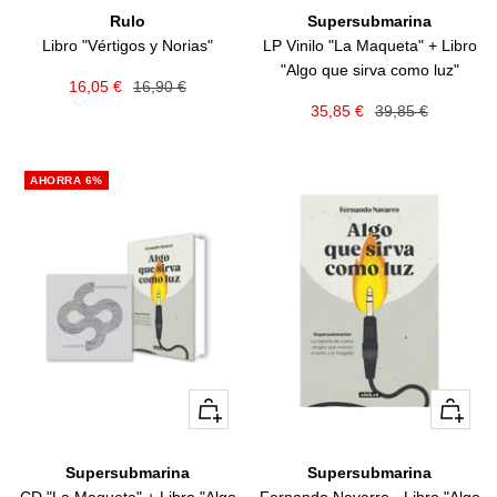
Rulo
Supersubmarina
Libro "Vértigos y Norias"
LP Vinilo "La Maqueta" + Libro
"Algo que sirva como luz"
Precio
Precio
16,05 €
16,90 €
Precio
Precio
35,85 €
39,85 €
de
normal
de
normal
venta
venta
AHORRA 6%
+
+
Añadir
Añadir
Supersubmarina
Supersubmarina
CD "La Maqueta" + Libro "Algo
Fernando Navarro - Libro "Algo