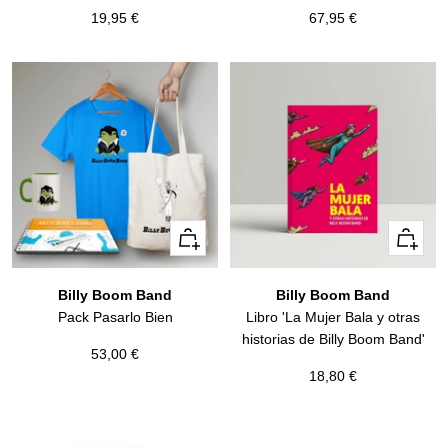
Precio
Precio
19,95 €
67,95 €
de
de
venta
venta
Vista
+
rápida
Añadir
Billy Boom Band
Billy Boom Band
Pack Pasarlo Bien
Libro 'La Mujer Bala y otras
historias de Billy Boom Band'
Precio
53,00 €
Precio
18,80 €
de
de
venta
venta