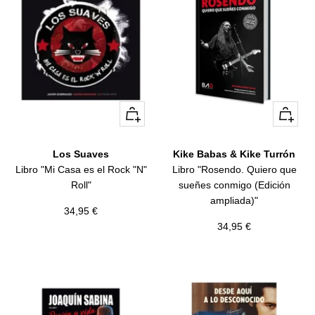
+
+
Añadir
Añadir
Los Suaves
Kike Babas & Kike Turrón
Libro "Mi Casa es el Rock "N"
Libro "Rosendo. Quiero que
Roll"
sueñes conmigo (Edición
ampliada)"
Precio
34,95 €
Precio
34,95 €
de
de
venta
venta