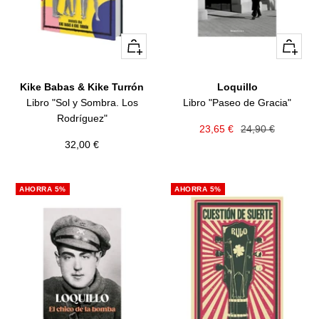
+
+
Añadir
Añadir
Kike Babas & Kike Turrón
Loquillo
Libro "Sol y Sombra. Los
Libro "Paseo de Gracia"
Rodríguez"
Precio
Precio
23,65 €
24,90 €
Precio
32,00 €
de
normal
de
venta
venta
AHORRA 5%
AHORRA 5%