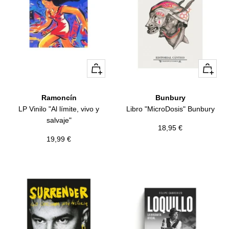
+
+
Añadir
Añadir
Ramoncín
Bunbury
LP Vinilo "Al límite, vivo y
Libro "MicroDosis" Bunbury
salvaje"
Precio
18,95 €
Precio
19,99 €
de
de
venta
venta