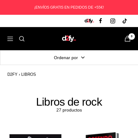
Saltar
¡ENVÍOS GRATIS EN PEDIDOS DE +55€!
al
contenido
D2fy
0
Navegación
-
Direct
Ordenar por
To
Fans
D2FY
›
LIBROS
Libros de rock
27 productos