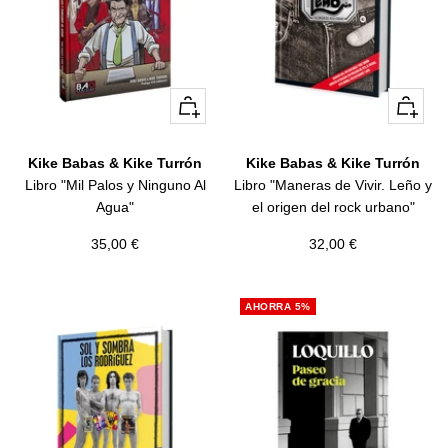
+
+
Añadir
Añadir
Kike Babas & Kike Turrón
Kike Babas & Kike Turrón
Libro "Mil Palos y Ninguno Al
Libro "Maneras de Vivir. Leño y
Agua"
el origen del rock urbano"
Precio
Precio
35,00 €
32,00 €
de
de
venta
venta
AHORRA 5%