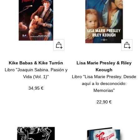
+
+
Añadir
Añadir
Kike Babas & Kike Turrón
Lisa Marie Presley & Riley
Libro "Joaquin Sabina. Pasión y
Keough
Vida (Vol. 1)"
Libro "Lisa Marie Presley. Desde
aquí a lo desconocido:
Precio
34,95 €
Memorias"
de
Precio
22,90 €
venta
de
venta