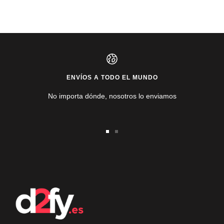
ENVÍOS A TODO EL MUNDO
No importa dónde, nosotros lo enviamos
Ir
Ir
a
a
la
la
diapositiva
diapositiva
1
2