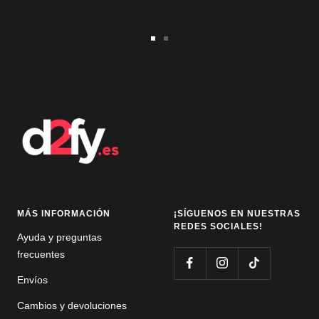
Ir
Ir
a
a
la
la
diapositiva
diapositiva
1
2
MÁS INFORMACIÓN
¡SÍGUENOS EN NUESTRAS
REDES SOCIALES!
Ayuda y preguntas
frecuentes
Envíos
Cambios y devoluciones