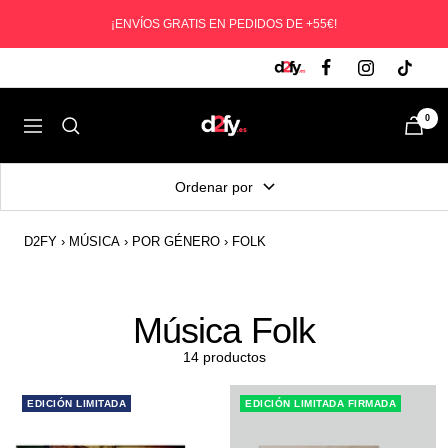
Saltar
¡ENVÍOS GRATIS EN PEDIDOS DE +55€!
al
contenido
D2fy
0
Navegación
-
Direct
Ordenar por
To
Fans
D2FY
›
MÚSICA
›
POR GÉNERO
›
FOLK
Música Folk
14 productos
EDICIÓN LIMITADA
EDICIÓN LIMITADA FIRMADA