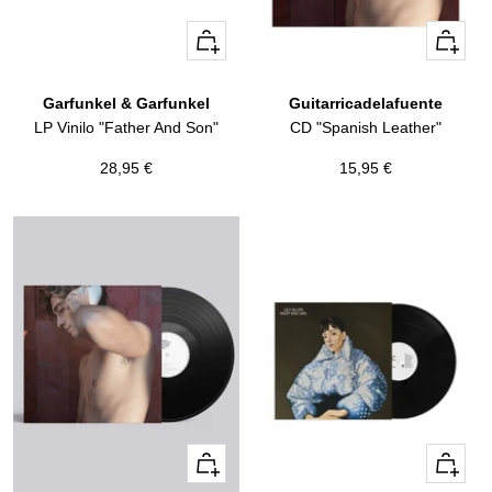
+
+
Añadir
Añadir
Garfunkel & Garfunkel
Guitarricadelafuente
LP Vinilo "Father And Son"
CD "Spanish Leather"
Precio
Precio
28,95 €
15,95 €
de
de
venta
venta
+
+
Añadir
Añadir