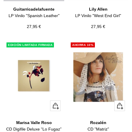
Guitarricadelafuente
Lily Allen
LP Vinilo "Spanish Leather"
LP Vinilo "West End Girl"
Precio
Precio
27,95 €
27,95 €
de
de
venta
venta
EDICIÓN LIMITADA FIRMADA
AHORRA 10%
+
+
Añadir
Añadir
Marisa Valle Roso
Rozalén
CD Digifile Deluxe “Lo Fugaz”
CD "Matriz"