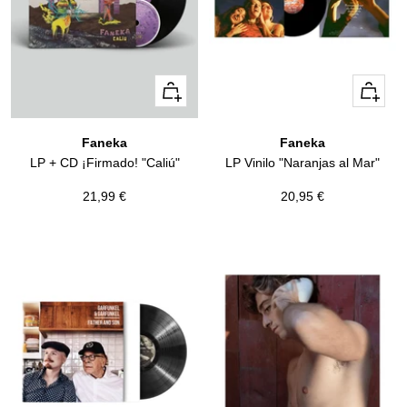
+
+
Añadir
Añadir
Faneka
Faneka
LP + CD ¡Firmado! "Caliú"
LP Vinilo "Naranjas al Mar"
Precio
Precio
21,99 €
20,95 €
de
de
venta
venta