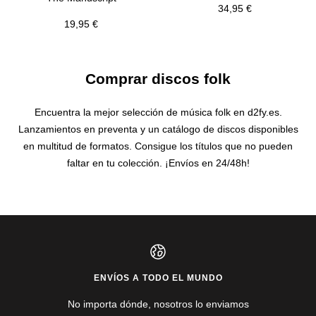
Precio
34,95 €
Precio
19,95 €
de
de
venta
venta
Comprar discos folk
Encuentra la mejor selección de música folk en d2fy.es.
Lanzamientos en preventa y un catálogo de discos disponibles
en multitud de formatos. Consigue los títulos que no pueden
faltar en tu colección. ¡Envíos en 24/48h!
ENVÍOS A TODO EL MUNDO
No importa dónde, nosotros lo enviamos