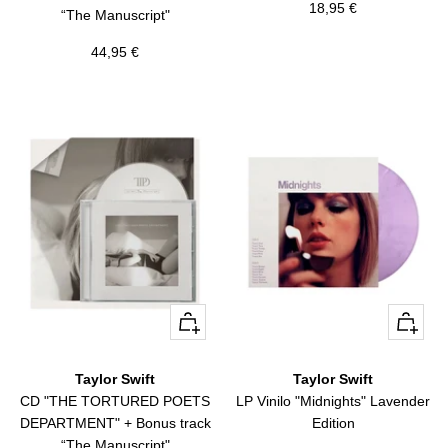
Precio
18,95 €
“The Manuscript"
de
Precio
44,95 €
venta
de
venta
+
+
Añadir
Añadir
Taylor Swift
Taylor Swift
CD "THE TORTURED POETS
LP Vinilo "Midnights" Lavender
DEPARTMENT" + Bonus track
Edition
“The Manuscript"