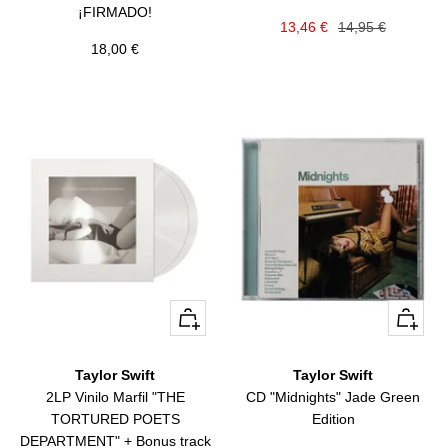
¡FIRMADO!
Precio
Precio
13,46 €
14,95 €
Precio
18,00 €
de
normal
de
venta
venta
+
+
Añadir
Añadir
Taylor Swift
Taylor Swift
2LP Vinilo Marfil "THE
CD "Midnights" Jade Green
TORTURED POETS
Edition
DEPARTMENT" + Bonus track