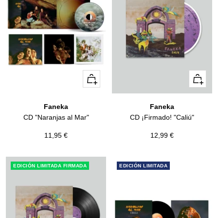
+
+
Añadir
Añadir
Faneka
Faneka
CD "Naranjas al Mar"
CD ¡Firmado! "Caliú"
Precio
Precio
11,95 €
12,99 €
de
de
venta
venta
EDICIÓN LIMITADA FIRMADA
EDICIÓN LIMITADA