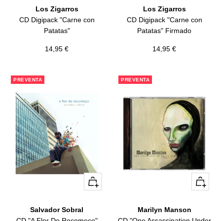
Los Zigarros
Los Zigarros
CD Digipack "Carne con
CD Digipack "Carne con
Patatas"
Patatas" Firmado
Precio
Precio
14,95 €
14,95 €
de
de
venta
venta
PREVENTA
PREVENTA
+
+
Añadir
Añadir
Salvador Sobral
Marilyn Manson
CD "A Flor Do Recomeço"
CD "One Assassination Under