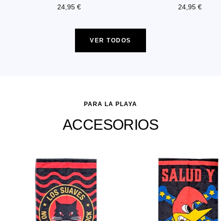
Precio
Precio
24,95 €
24,95 €
de
de
venta
venta
VER TODOS
PARA LA PLAYA
ACCESORIOS