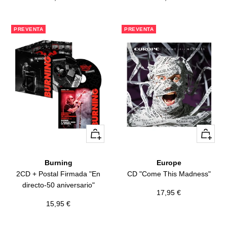
de
de
venta
venta
PREVENTA
PREVENTA
+
+
Añadir
Añadir
Burning
Europe
2CD + Postal Firmada "En
CD "Come This Madness"
directo-50 aniversario"
Precio
17,95 €
Precio
15,95 €
de
de
venta