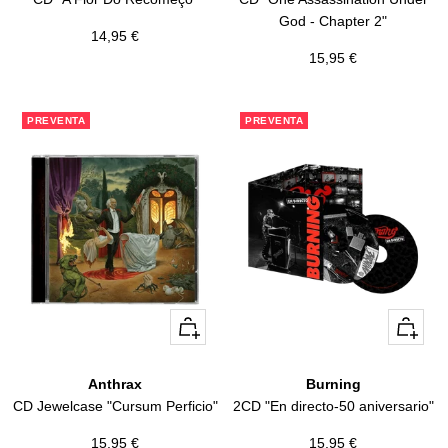
God - Chapter 2"
Precio
14,95 €
Precio
15,95 €
de
de
venta
venta
PREVENTA
PREVENTA
+
+
Añadir
Añadir
Anthrax
Burning
CD Jewelcase "Cursum Perficio"
2CD "En directo-50 aniversario"
Precio
Precio
15,95 €
15,95 €