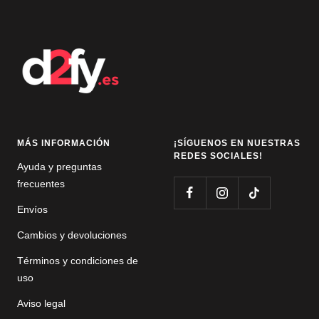
la
la
la
diapositiva
diapositiva
diapositiva
1
2
3
MÁS INFORMACIÓN
¡SÍGUENOS EN NUESTRAS
REDES SOCIALES!
Ayuda y preguntas
frecuentes
Envíos
Cambios y devoluciones
Términos y condiciones de
uso
Aviso legal