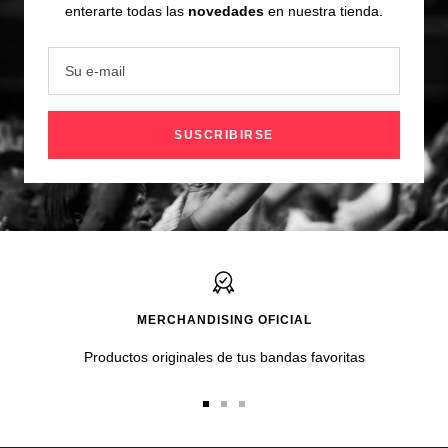
enterarte todas las
novedades
en nuestra tienda.
Su e-mail
SUSCRIBIRSE
MERCHANDISING OFICIAL
Productos originales de tus bandas favoritas
Ir
Ir
Ir
a
a
a