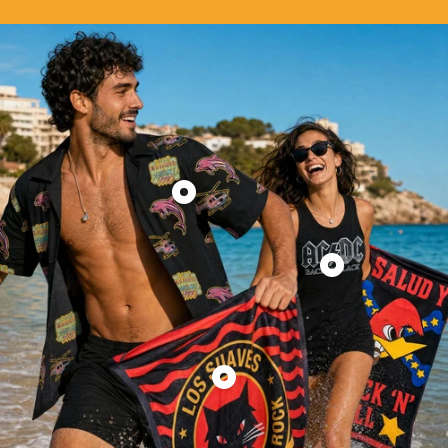
Mostrar
producto
Café
Quijano
Mostrar
-
producto
Camisa
AC/DC
Hawaiana
-
Estampada
Camiseta
Mostrar
Tirantes
producto
Mujer
Los
"Back