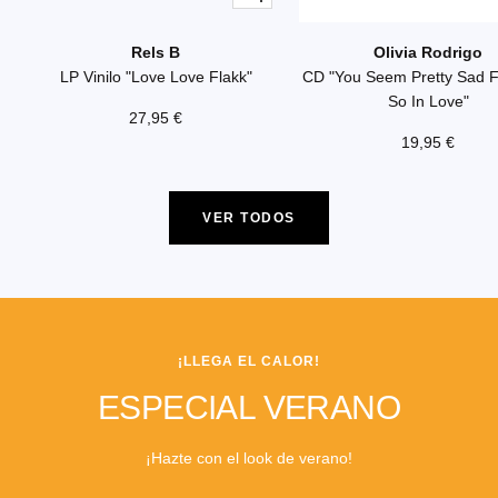
Añadir
Rels B
Olivia Rodrigo
LP Vinilo "Love Love Flakk"
CD "You Seem Pretty Sad Fo
So In Love"
Precio
27,95 €
Precio
19,95 €
de
de
venta
venta
VER TODOS
¡LLEGA EL CALOR!
ESPECIAL VERANO
¡Hazte con el look de verano!