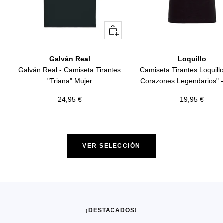
Vista
rápida
Galván Real
Loquillo
Galván Real - Camiseta Tirantes
Camiseta Tirantes Loquill
"Triana" Mujer
Corazones Legendarios" -
Precio
Precio
24,95 €
19,95 €
de
de
venta
venta
VER SELECCIÓN
¡DESTACADOS!