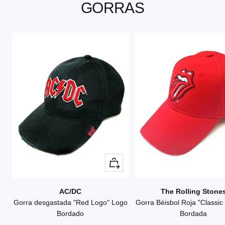
GORRAS
+
Añadir
AC/DC
The Rolling Stone
Gorra desgastada "Red Logo" Logo
Gorra Béisbol Roja "Classic
Bordado
Bordada