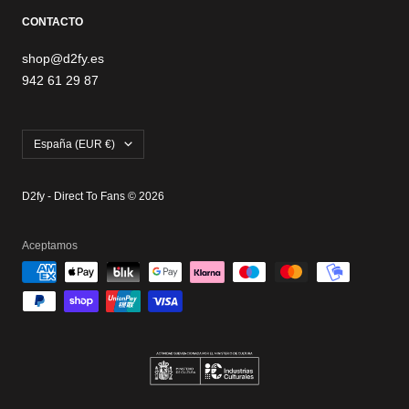
CONTACTO
shop@d2fy.es
942 61 29 87
País/región
España (EUR €)
D2fy - Direct To Fans © 2026
Aceptamos