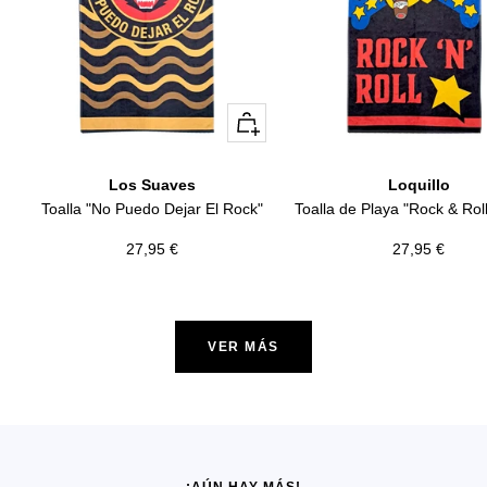
+
Añadir
Los Suaves
Loquillo
Toalla "No Puedo Dejar El Rock"
Toalla de Playa "Rock & Roll
Precio
Precio
27,95 €
27,95 €
de
de
venta
venta
VER MÁS
¡AÚN HAY MÁS!