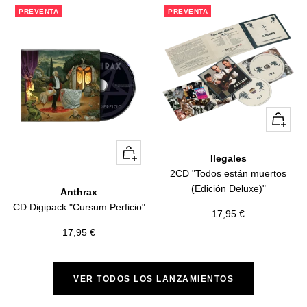
venta
PREVENTA
PREVENTA
+
Añadir
+
Ilegales
Añadir
2CD "Todos están muertos
(Edición Deluxe)"
Anthrax
CD Digipack "Cursum Perficio"
Precio
17,95 €
de
Precio
17,95 €
venta
de
venta
VER TODOS LOS LANZAMIENTOS