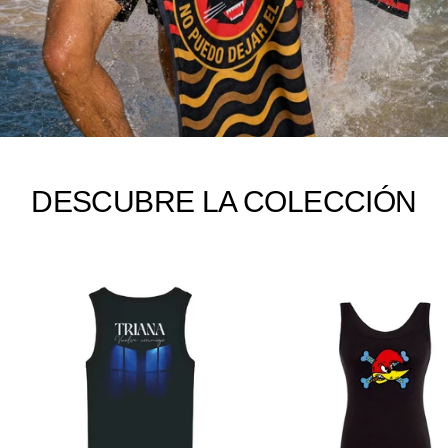
Suaves
In
-
Black"
Toalla
"No
Puedo
Dejar
El
Rock"
DESCUBRE LA COLECCIÓN