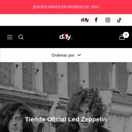
Saltar
¡ENVÍOS GRATIS EN PEDIDOS DE +55€!
al
contenido
D2fy
0
Navegación
-
Direct
Ordenar por
To
Fans
Tienda Oficial Led Zeppelin