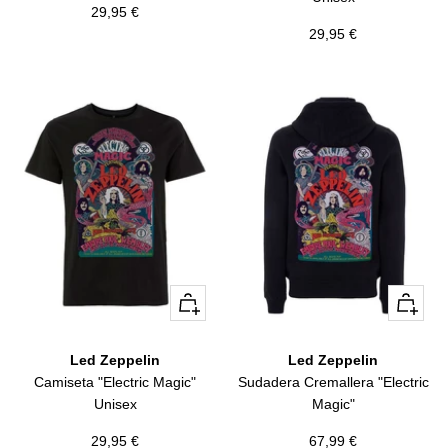
Precio
29,95 €
Precio
29,95 €
de
de
venta
venta
Vista
Vista
rápida
rápida
Led Zeppelin
Led Zeppelin
Camiseta "Electric Magic"
Sudadera Cremallera "Electric
Unisex
Magic"
Precio
Precio
29,95 €
67,99 €