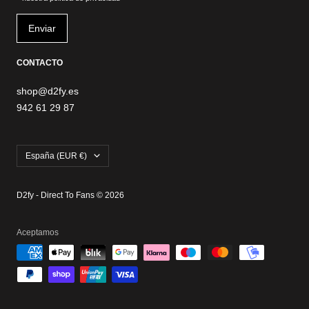
CONTACTO
shop@d2fy.es
942 61 29 87
País/región
España (EUR €)
D2fy - Direct To Fans © 2026
Aceptamos