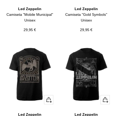
rápida
Led Zeppelin
Led Zeppelin
Camiseta "Mobile Municipal"
Camiseta "Gold Symbols"
Unisex
Unisex
Precio
Precio
29,95 €
29,95 €
de
de
venta
venta
Vista
Vista
rápida
rápida
Led Zeppelin
Led Zeppelin