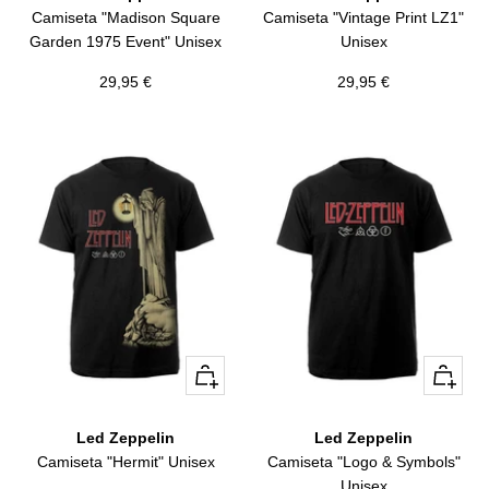
Camiseta "Madison Square
Camiseta "Vintage Print LZ1"
Garden 1975 Event" Unisex
Unisex
Precio
Precio
29,95 €
29,95 €
de
de
venta
venta
Vista
Vista
rápida
rápida
Led Zeppelin
Led Zeppelin
Camiseta "Hermit" Unisex
Camiseta "Logo & Symbols"
Unisex