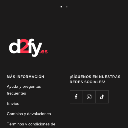
Ir
Ir
a
a
la
la
diapositiva
diapositiva
1
2
MÁS INFORMACIÓN
¡SÍGUENOS EN NUESTRAS
REDES SOCIALES!
Ayuda y preguntas
frecuentes
Envíos
Cambios y devoluciones
Términos y condiciones de