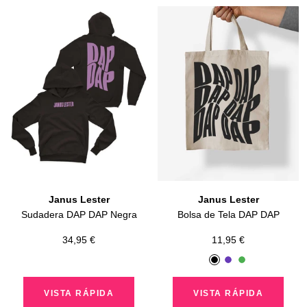
Janus Lester
Janus Lester
Sudadera DAP DAP Negra
Bolsa de Tela DAP DAP
Precio
Precio
34,95 €
11,95 €
de
de
N
M
V
venta
venta
e
o
e
VISTA RÁPIDA
VISTA RÁPIDA
g
r
r