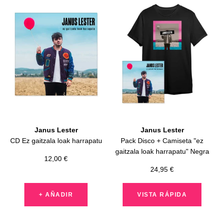
Janus Lester
Janus Lester
CD Ez gaitzala loak harrapatu
Pack Disco + Camiseta "ez
gaitzala loak harrapatu" Negra
Precio
12,00 €
Precio
24,95 €
de
de
venta
venta
+ AÑADIR
VISTA RÁPIDA