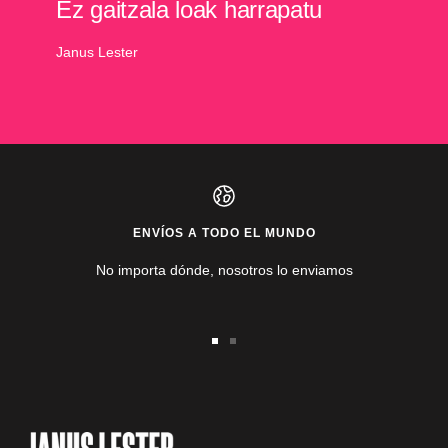
Ez gaitzala loak harrapatu
Janus Lester
ENVÍOS A TODO EL MUNDO
No importa dónde, nosotros lo enviamos
Ir
Ir
a
a
la
la
diapositiva
diapositiva