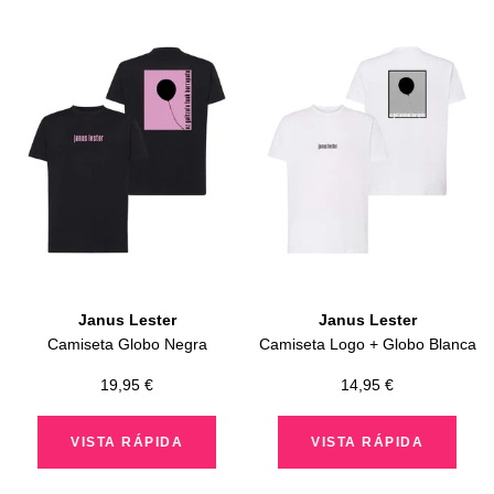
Janus Lester
Janus Lester
Camiseta Globo Negra
Camiseta Logo + Globo Blanca
Precio
Precio
19,95 €
14,95 €
de
de
venta
venta
VISTA RÁPIDA
VISTA RÁPIDA