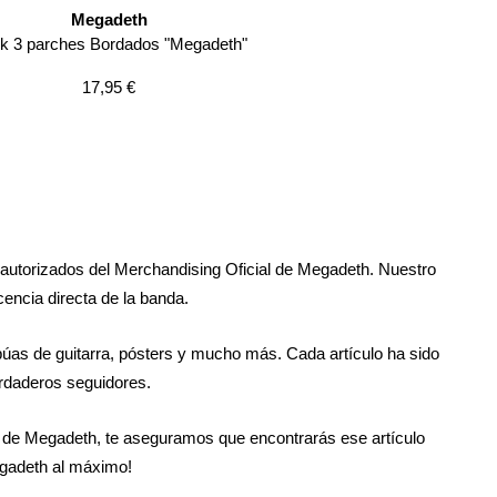
Megadeth
k 3 parches Bordados "Megadeth"
Precio
17,95 €
de
venta
autorizados del Merchandising Oficial de Megadeth. Nuestro
cencia directa de la banda.
as de guitarra, pósters y mucho más. Cada artículo ha sido
erdaderos seguidores.
ial de Megadeth, te aseguramos que encontrarás ese artículo
egadeth al máximo!