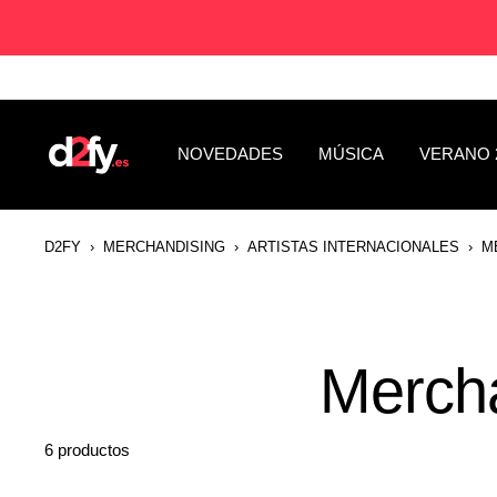
Saltar
al
contenido
D2fy
NOVEDADES
MÚSICA
VERANO 
-
Direct
To
D2FY
›
MERCHANDISING
›
ARTISTAS INTERNACIONALES
›
M
Fans
Mercha
6 productos