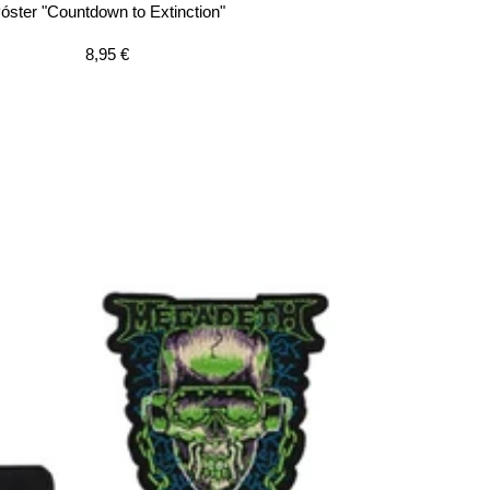
óster "Countdown to Extinction"
Precio
8,95 €
de
venta