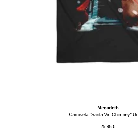
Megadeth
Camiseta "Santa Vic Chimney" Un
Precio
29,95 €
de