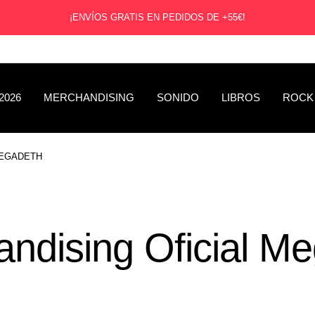
¡ENVÍOS GRATIS EN PEDIDOS DE +55€!
2026
MERCHANDISING
SONIDO
LIBROS
ROCK
EGADETH
ndising Oficial M