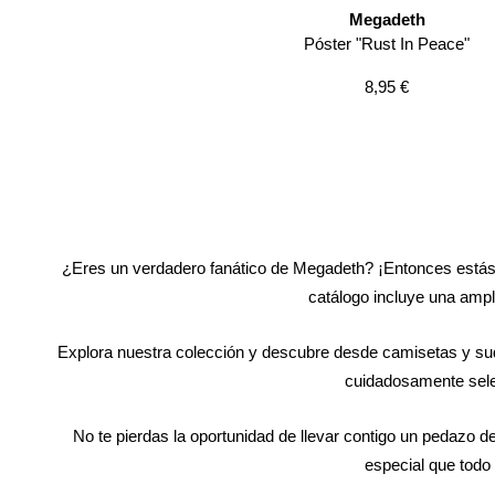
Megadeth
Póster "Rust In Peace"
Precio
8,95 €
de
venta
¿Eres un verdadero fanático de Megadeth? ¡Entonces estás 
catálogo incluye una ampli
Explora nuestra colección y descubre desde camisetas y su
cuidadosamente selec
No te pierdas la oportunidad de llevar contigo un pedazo d
especial que todo