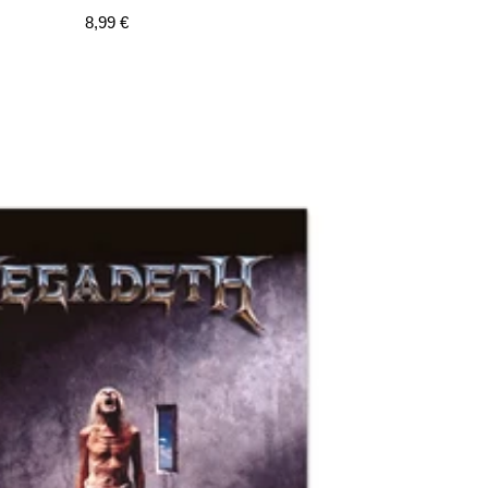
Precio
8,99 €
de
venta