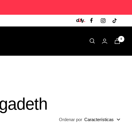
0
egadeth
Ordenar por
Características