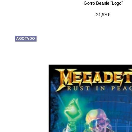
Gorro Beanie "Logo"
Precio
21,99 €
de
venta
AGOTADO