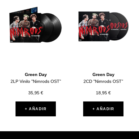
Green Day
Green Day
2LP Vinilo "Nimrods OST”
2CD "Nimrods OST”
Precio
Precio
35,95 €
18,95 €
de
de
venta
venta
+ AÑADIR
+ AÑADIR