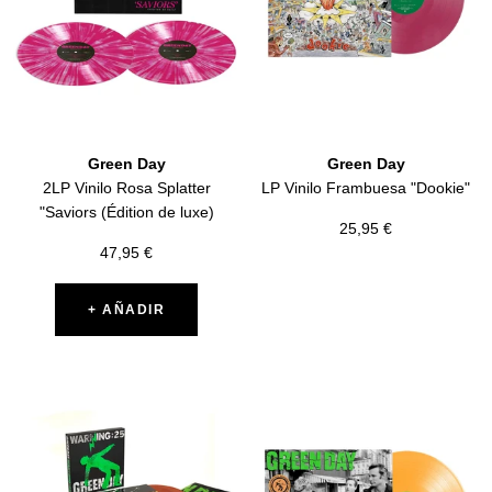
Green Day
Green Day
2LP Vinilo Rosa Splatter
LP Vinilo Frambuesa "Dookie"
"Saviors (Édition de luxe)
Precio
25,95 €
Precio
47,95 €
de
de
venta
venta
+ AÑADIR