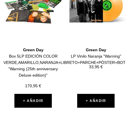
Green Day
Green Day
Box 5LP EDICIÓN COLOR
LP Vinilo Naranja "Warning"
VERDE,AMARILLO,NARANJA+LIBRETO+PARCHE+PÓSTER+BOTO
Precio
33,95 €
"Warning (25th anniversary
de
Deluxe edition)"
venta
Precio
170,95 €
de
venta
+ AÑADIR
+ AÑADIR