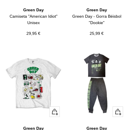
rápida
Añadir
Green Day
Green Day
Camiseta "American Idiot"
Green Day - Gorra Béisbol
Unisex
"Dookie"
Precio
Precio
29,95 €
25,99 €
de
de
venta
venta
Vista
Vista
rápida
rápida
Green Day
Green Day