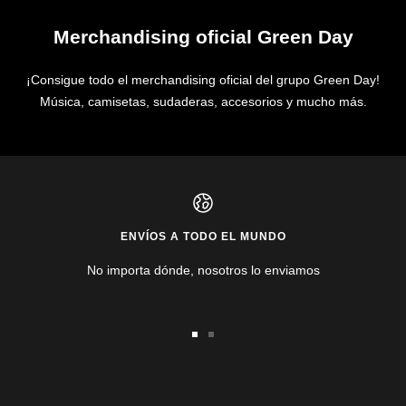
Merchandising oficial Green Day
¡Consigue todo el merchandising oficial del grupo Green Day!
Música, camisetas, sudaderas, accesorios y mucho más.
ENVÍOS A TODO EL MUNDO
No importa dónde, nosotros lo enviamos
Ir
Ir
a
a
la
la