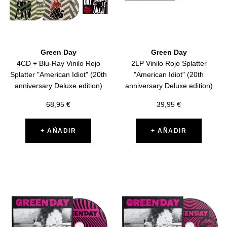
Green Day
Green Day
4CD + Blu-Ray Vinilo Rojo
2LP Vinilo Rojo Splatter
Splatter "American Idiot" (20th
"American Idiot" (20th
anniversary Deluxe edition)
anniversary Deluxe edition)
Precio
Precio
68,95 €
39,95 €
de
de
venta
venta
+ AÑADIR
+ AÑADIR