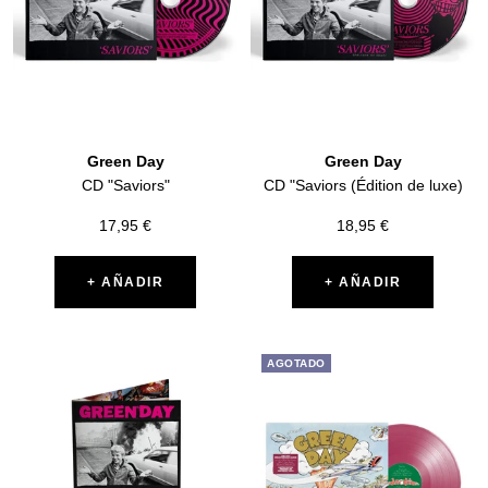
Green Day
Green Day
CD "Saviors"
CD "Saviors (Édition de luxe)
Precio
Precio
17,95 €
18,95 €
de
de
venta
venta
+ AÑADIR
+ AÑADIR
AGOTADO