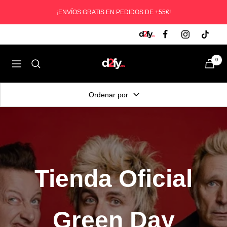
Saltar
¡ENVÍOS GRATIS EN PEDIDOS DE +55€!
al
contenido
D2fy
0
Navegación
-
Direct
Ordenar por
To
Fans
Tienda Oficial
Green Day