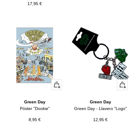
Precio
17,95 €
de
de
venta
venta
+
+
Añadir
Añadir
Green Day
Green Day
Póster "Dookie"
Green Day - Llavero "Logo"
Precio
Precio
8,95 €
12,95 €
de
de
venta
venta