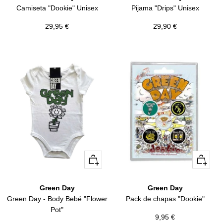
Camiseta "Dookie" Unisex
Pijama "Drips" Unisex
Precio
Precio
29,95 €
29,90 €
de
de
venta
venta
+
Vista
Añadir
rápida
Green Day
Green Day
Pack de chapas "Dookie"
Green Day - Body Bebé "Flower
Pot"
Precio
9,95 €