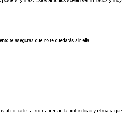
 pósters, y más. Estos artículos suelen ser limitados y muy
nto te aseguras que no te quedarás sin ella.
s aficionados al rock aprecian la profundidad y el matiz que