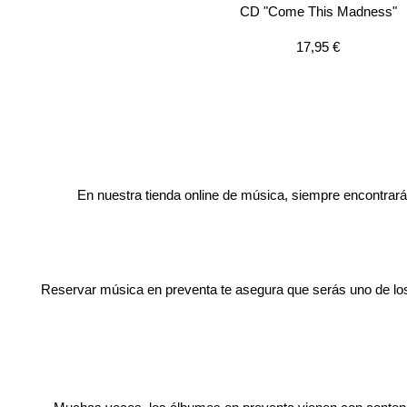
CD "Come This Madness"
Precio
17,95 €
de
venta
En nuestra tienda online de música, siempre encontrará
Reservar música en preventa te asegura que serás uno de los 