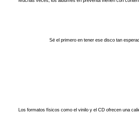
Muchas veces, los álbumes en preventa vienen con contenido
Sé el primero en tener ese disco tan espera
Los formatos físicos como el vinilo y el CD ofrecen una cal