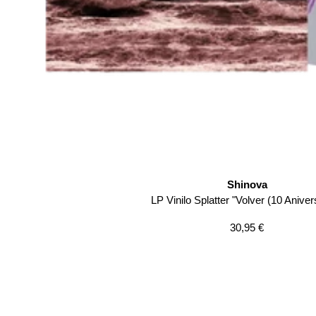
Shinova
LP Vinilo Splatter "Volver (10 Aniver
Precio
30,95 €
de
venta