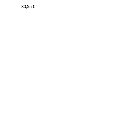
Precio
30,95 €
de
venta