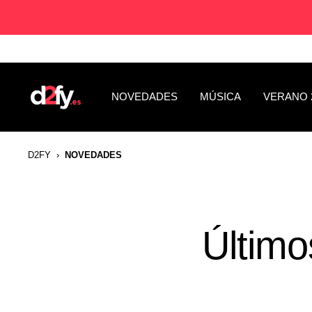
Saltar
al
contenido
D2fy
NOVEDADES
MÚSICA
VERANO 
-
Direct
To
D2FY
›
NOVEDADES
Fans
Último