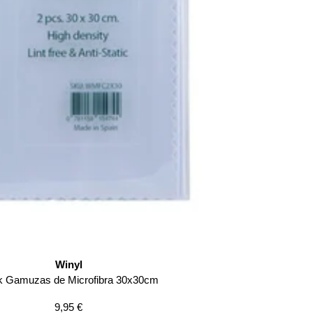
Winyl
 Gamuzas de Microfibra 30x30cm
Precio
9,95 €