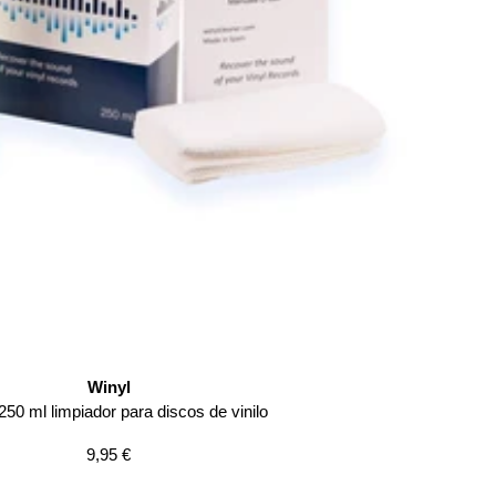
Winyl
250 ml limpiador para discos de vinilo
Precio
9,95 €
de