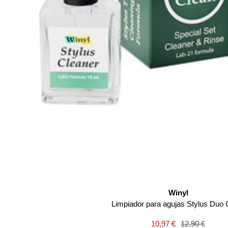
Winyl
Limpiador para agujas Stylus Duo 
Precio
Precio
10,97 €
12,90 €