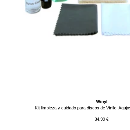
Winyl
Kit limpieza y cuidado para discos de Vinilo, Agu
Precio
34,99 €
de