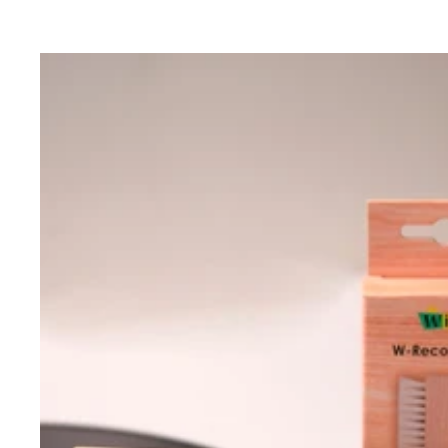
de
normal
venta