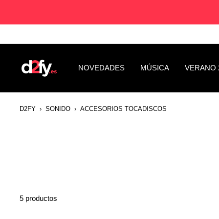
Saltar
al
contenido
D2fy
NOVEDADES
MÚSICA
VERANO 
-
Direct
To
D2FY
›
SONIDO
›
ACCESORIOS TOCADISCOS
Fans
5 productos