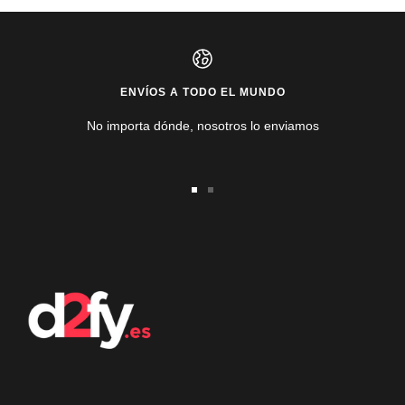
ENVÍOS A TODO EL MUNDO
No importa dónde, nosotros lo enviamos
Ir
Ir
a
a
la
la
diapositiva
diapositiva
1
2