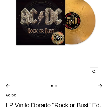
Zoom
Ir
Ir
a
a
AC/DC
la
la
LP Vinilo Dorado "Rock or Bust" Ed.
diapositiva
diapositiva