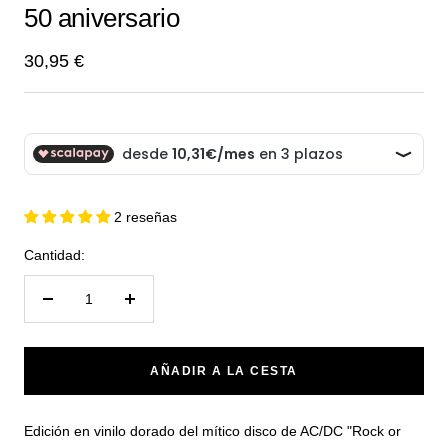
50 aniversario
1
2
Precio
30,95 €
de
venta
2 reseñas
Cantidad:
Reducir
Aumentar
cantidad
cantidad
AÑADIR A LA CESTA
Edición en vinilo dorado del mítico disco de AC/DC "Rock or