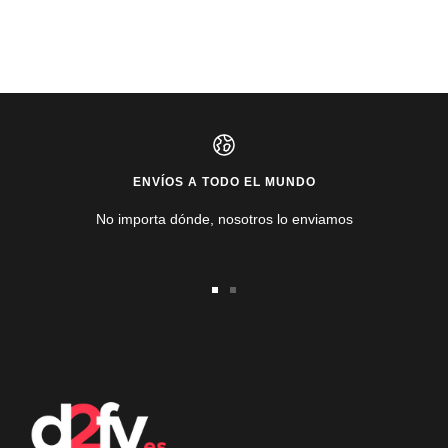
ENVÍOS A TODO EL MUNDO
No importa dónde, nosotros lo enviamos
Ir
Ir
a
a
la
la
diapositiva
diapositiva
1
2