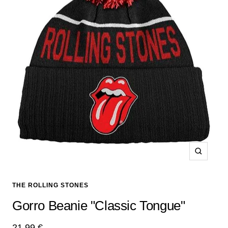
Zoom
THE ROLLING STONES
Gorro Beanie "Classic Tongue"
Precio
21,99 €