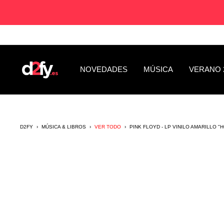
Saltar
al
contenido
D2fy
NOVEDADES
MÚSICA
VERANO 
-
Direct
To
Fans
D2FY
›
MÚSICA & LIBROS
›
VER TODO
›
PINK FLOYD - LP VINILO AMARILLO 