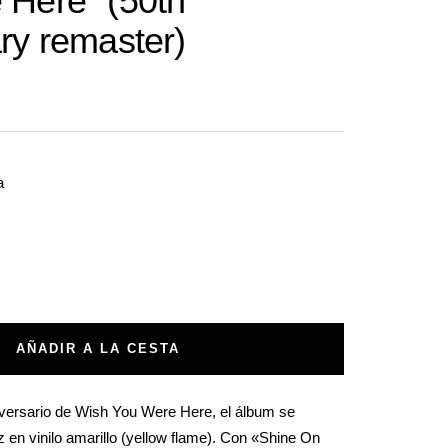
 Here" (50th
ry remaster)
a
tar
ad
AÑADIR A LA CESTA
niversario de Wish You Were Here, el álbum se
z en vinilo amarillo (yellow flame). Con «Shine On