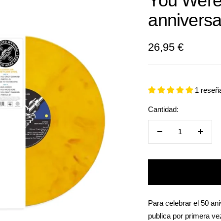
You Were
anniversa
Precio
26,95 €
de
venta
1 reseñ
Cantidad:
Reducir
Aumen
cantidad
cantid
Para celebrar el 50 a
publica por primera ve