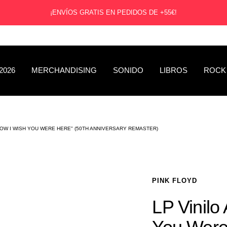
¡ENVÍOS GRATIS EN PEDIDOS DE +55€!
2026
MERCHANDISING
SONIDO
LIBROS
ROCK
"HOW I WISH YOU WERE HERE" (50TH ANNIVERSARY REMASTER)
PINK FLOYD
LP Vinilo