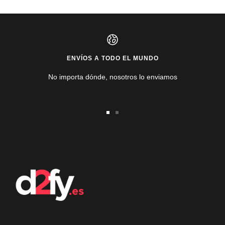
ENVÍOS A TODO EL MUNDO
No importa dónde, nosotros lo enviamos
Ir
Ir
a
a
la
la
diapositiva
diapositiva
1
2