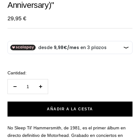
Anniversary)"
Precio
29,95 €
de
venta
Cantidad:
Reducir
Aumentar
cantidad
cantidad
AÑADIR A LA CESTA
No Sleep Til' Hammersmith, de 1981, es el primer álbum en
directo definitivo de Motorhead. Grabado en conciertos en