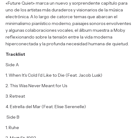
«Future Quiet» marca un nuevo y sorprendente capítulo para
uno de los artistas más duraderos y visionarios de la música
electrónica. A lo largo de catorce temas que abarcan el
minimalismo pianístico moderno, paisajes sonoros envolventes
y algunas colaboraciones vocales, el álbum muestra a Moby
reflexionando sobre la tensión entre la vida moderna
hiperconectada y la profunda necesidad humana de quietud.
Tracklist
Side A
1. When It's Cold I'd Like to Die (Feat. Jacob Lusk)
2. This Was Never Meant for Us
3. Retreat
4. Estrella del Mar (Feat.
Elise Serenelle)
Side B
1. Ruhe
2. Mott St. 1992