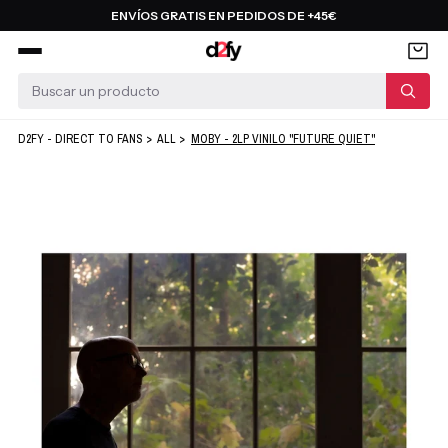
Saltar
ENVÍOS GRATIS EN PEDIDOS DE +45€
al
contenido
D2FY - DIRECT TO FANS
>
ALL
>
MOBY - 2LP VINILO "FUTURE QUIET"