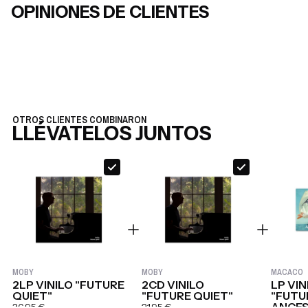
OPINIONES DE CLIENTES
OTROS CLIENTES COMBINARON
LLÉVATELOS JUNTOS
MOBY
MOBY
MACACO
2LP VINILO "FUTURE
2CD VINILO
LP VIN
QUIET"
"FUTURE QUIET"
"FUTU
ANCES
36,95 €
21,95 €