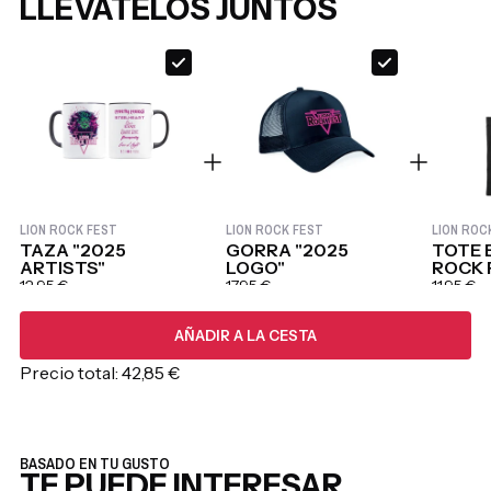
LLÉVATELOS JUNTOS
LION ROCK FEST
LION ROCK FEST
LION ROC
TAZA "2025
GORRA "2025
TOTE 
ARTISTS"
LOGO"
ROCK 
12,95 €
17,95 €
11,95 €
AÑADIR A LA CESTA
Precio total:
42,85 €
BASADO EN TU GUSTO
TE PUEDE INTERESAR