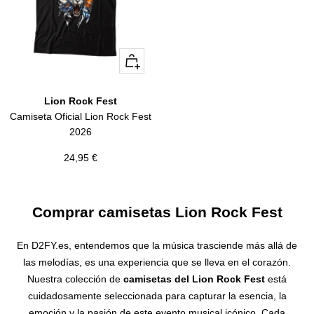
Vista
rápida
Lion Rock Fest
Camiseta Oficial Lion Rock Fest
2026
Precio
24,95 €
de
venta
Comprar camisetas Lion Rock Fest
En D2FY.es, entendemos que la música trasciende más allá de
las melodías, es una experiencia que se lleva en el corazón.
Nuestra colección de
camisetas del Lion Rock Fest
está
cuidadosamente seleccionada para capturar la esencia, la
emoción y la pasión de este evento musical icónico. Cada