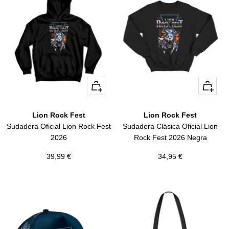
Vista
Vista
rápida
rápida
Lion Rock Fest
Lion Rock Fest
Sudadera Oficial Lion Rock Fest
Sudadera Clásica Oficial Lion
2026
Rock Fest 2026 Negra
Precio
Precio
39,99 €
34,95 €
de
de
venta
venta