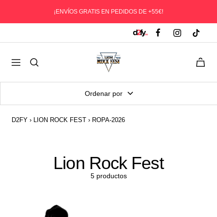
Saltar
¡ENVÍOS GRATIS EN PEDIDOS DE +55€!
al
contenido
D2fy
0
Navegación
-
Direct
To
Ordenar por
Fans
D2FY
›
LION ROCK FEST
›
ROPA-2026
Lion Rock Fest
5 productos