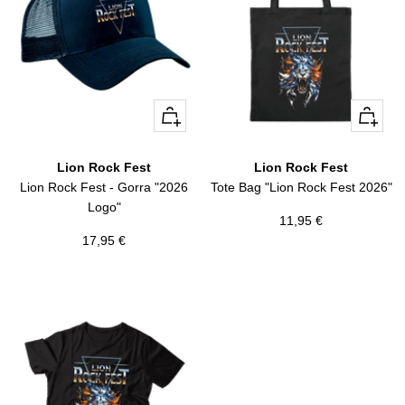
+
+
Añadir
Añadir
Lion Rock Fest
Lion Rock Fest
Lion Rock Fest - Gorra "2026
Tote Bag "Lion Rock Fest 2026"
Logo"
Precio
11,95 €
Precio
17,95 €
de
de
venta
venta