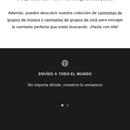
Además, puedes descubrir nuestra colección de
camisetas de
grupos de música
y
camisetas de grupos de rock
para escoger
la camiseta perfecta que estás buscando. ¡Hazte con ella!
ENVÍOS A TODO EL MUNDO
No importa dónde, nosotros lo enviamos
Ir
Ir
a
a
la
la
diapositiva
diapositiva