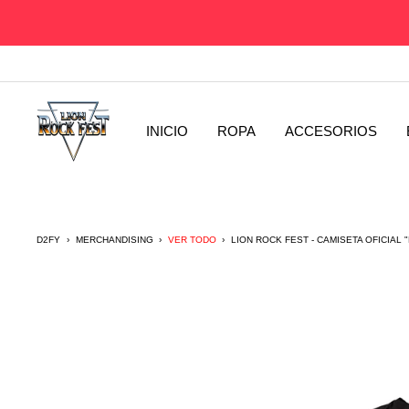
Saltar
al
contenido
D2fy
INICIO
ROPA
ACCESORIOS
-
Direct
To
Fans
D2FY
›
MERCHANDISING
›
VER TODO
›
LION ROCK FEST - CAMISETA OFICIAL 