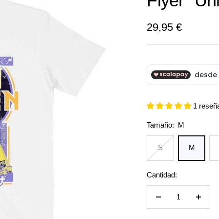
Flyer" Un
Precio
29,95 €
de
venta
1 reseñ
Tamaño:
M
S
M
Cantidad:
Reducir
Aumen
cantidad
cantid