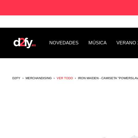
Saltar
al
contenido
D2fy
NOVEDADES
MÚSICA
VERANO 
-
Direct
To
Fans
D2FY
›
MERCHANDISING
›
VER TODO
›
IRON MAIDEN - CAMISETA "POWERSLAV