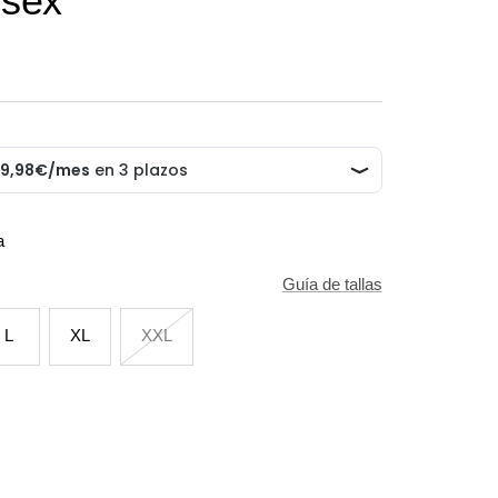
isex
a
Guía de tallas
L
XL
XXL
tar
ad