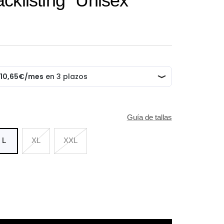
cklisting" Unisex
Guía de tallas
L
XL
XXL
tar
ad