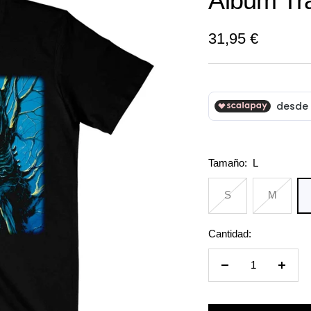
Album Tra
Precio
31,95 €
de
venta
Tamaño:
L
S
M
Cantidad:
Reducir
Aumen
cantidad
cantid