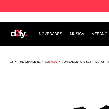
Saltar
al
contenido
D2fy
NOVEDADES
MÚSICA
VERANO 
-
Direct
To
Fans
D2FY
›
MERCHANDISING
›
VER TODO
›
IRON MAIDEN - CAMISETA "FEAR OF T