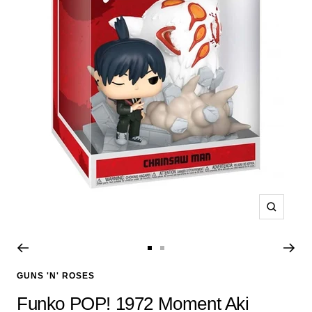
Zoom
Ir
Ir
a
a
GUNS 'N' ROSES
la
la
Funko POP! 1972 Moment Aki
diapositiva
diapositiva