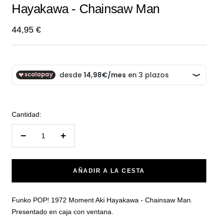
Hayakawa - Chainsaw Man
1
2
Precio
44,95 €
de
venta
Cantidad:
Reducir
Aumentar
cantidad
cantidad
AÑADIR A LA CESTA
Funko POP! 1972 Moment Aki Hayakawa - Chainsaw Man.
Presentado en caja con ventana.