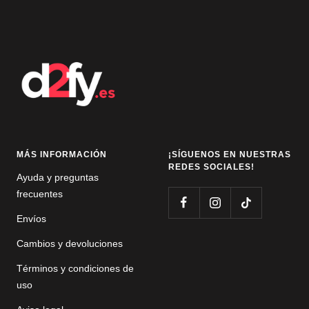
a
a
la
la
diapositiva
diapositiva
1
2
MÁS INFORMACIÓN
¡SÍGUENOS EN NUESTRAS
REDES SOCIALES!
Ayuda y preguntas
frecuentes
Envíos
Cambios y devoluciones
Términos y condiciones de
uso