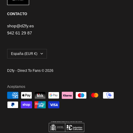
CONTACTO
shop@d2fy.es
942 61 29 87
País/región
España (EUR €)
D2fy - Direct To Fans © 2026
Aceptamos