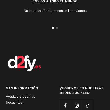
ENVÍOS A TODO EL MUNDO
No importa dónde, nosotros lo enviamos
Ir
Ir
a
a
la
la
diapositiva
diapositiva
1
2
MÁS INFORMACIÓN
¡SÍGUENOS EN NUESTRAS
REDES SOCIALES!
Ayuda y preguntas
frecuentes