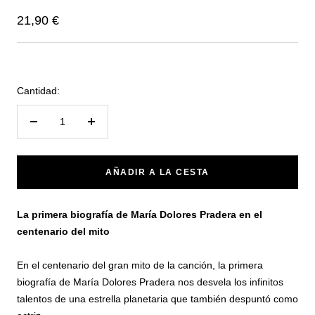
Precio
21,90 €
de
venta
Cantidad:
Reducir
Aumentar
cantidad
cantidad
AÑADIR A LA CESTA
La primera biografía de María Dolores Pradera en el
centenario del mito
En el centenario del gran mito de la canción, la primera
biografía de María Dolores Pradera nos desvela los infinitos
talentos de una estrella planetaria que también despuntó como