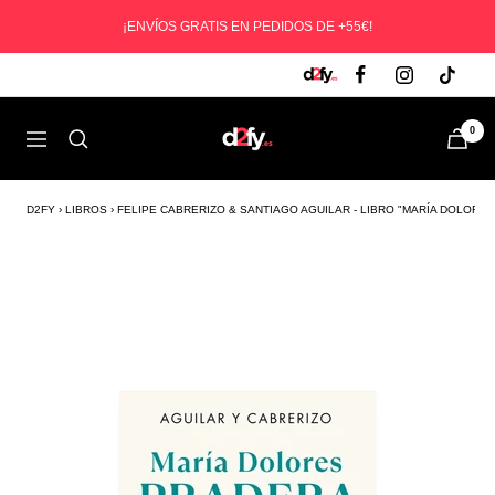
Saltar
¡ENVÍOS GRATIS EN PEDIDOS DE +55€!
al
contenido
D2fy
0
Navegación
-
Direct
To
D2FY
›
LIBROS
›
FELIPE CABRERIZO & SANTIAGO AGUILAR - LIBRO "MARÍA DOLORE
Fans