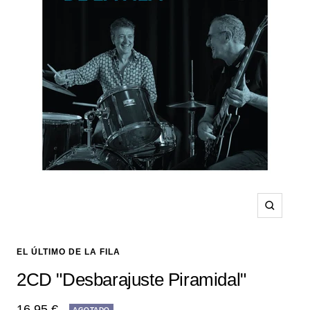
Zoom
EL ÚLTIMO DE LA FILA
2CD "Desbarajuste Piramidal"
Precio
16,95 €
AGOTADO