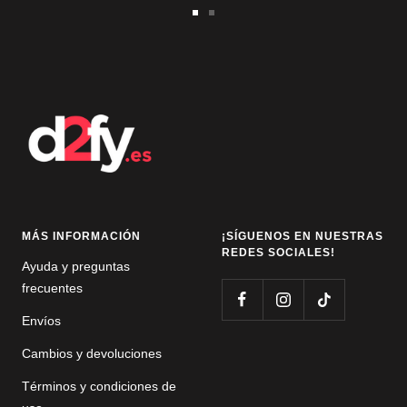
Ir
Ir
a
a
la
la
diapositiva
diapositiva
1
2
MÁS INFORMACIÓN
¡SÍGUENOS EN NUESTRAS
REDES SOCIALES!
Ayuda y preguntas
frecuentes
Envíos
Cambios y devoluciones
Términos y condiciones de