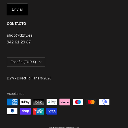
CONTACTO
shop@d2fy.es
942 61 29 87
País/región
España (EUR €)
D2fy - Direct To Fans © 2026
Aceptamos