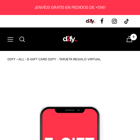
Saltar
¡ENVÍOS GRATIS EN PEDIDOS DE +55€!
al
contenido
D2fy
0
Navegación
-
Direct
To
D2FY
›
ALL
›
E-GIFT CARD D2FY - TARJETA REGALO VIRTUAL
Fans