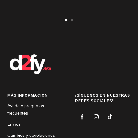
Ir
Ir
a
a
la
la
diapositiva
diapositiva
1
2
MÁS INFORMACIÓN
¡SÍGUENOS EN NUESTRAS
REDES SOCIALES!
Ayuda y preguntas
frecuentes
Envíos
Cambios y devoluciones