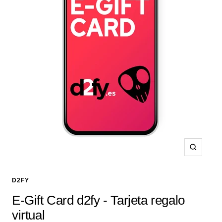
Zoom
D2FY
E-Gift Card d2fy - Tarjeta regalo
virtual