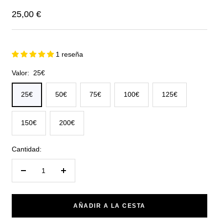
Precio
25,00 €
de
venta
1 reseña
Valor:
25€
25€
50€
75€
100€
125€
150€
200€
Cantidad:
Reducir
Aumentar
cantidad
cantidad
AÑADIR A LA CESTA