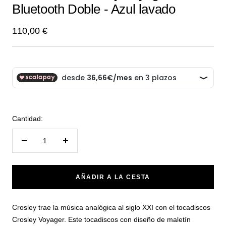
Bluetooth Doble - Azul lavado
1
2
3
4
5
6
Precio
110,00 €
de
venta
Cantidad:
Reducir
Aumentar
cantidad
cantidad
AÑADIR A LA CESTA
Crosley trae la música analógica al siglo XXI con el tocadiscos
Crosley Voyager. Este tocadiscos con diseño de maletín