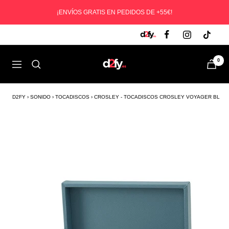
Saltar
¡ENVÍOS GRATIS EN PEDIDOS DE +55€!
al
contenido
D2fy
0
Navegación
-
Direct
To
D2FY
›
SONIDO
›
TOCADISCOS
›
CROSLEY - TOCADISCOS CROSLEY VOYAGER BLUET
Fans