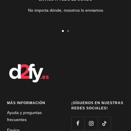
No importa dónde, nosotros lo enviamos
Ir
Ir
a
a
la
la
diapositiva
diapositiva
1
2
MÁS INFORMACIÓN
¡SÍGUENOS EN NUESTRAS
REDES SOCIALES!
Ayuda y preguntas
frecuentes
Envíos