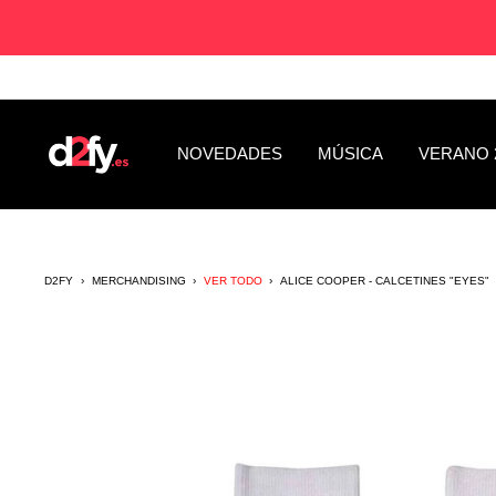
Saltar
al
contenido
D2fy
NOVEDADES
MÚSICA
VERANO 
-
Direct
To
Fans
D2FY
›
MERCHANDISING
›
VER TODO
›
ALICE COOPER - CALCETINES "EYES"