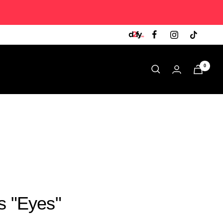
0
s "Eyes"