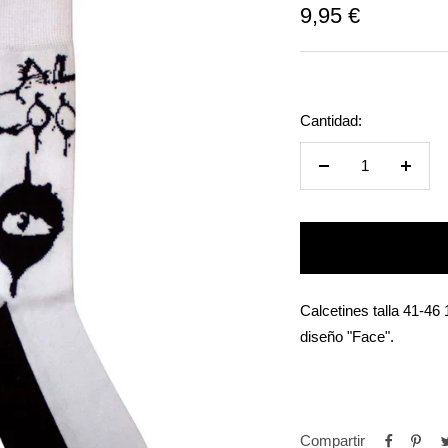
Precio
9,95 €
de
venta
Cantidad:
Reducir
Aumen
cantidad
cantid
Calcetines talla 41-46
diseño "Face".
Compartir