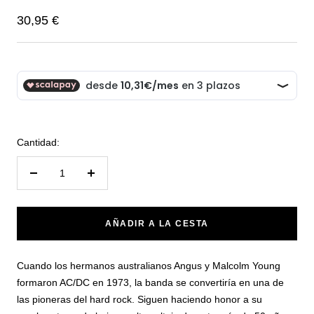
Precio
30,95 €
de
venta
Cantidad:
Reducir
Aumentar
cantidad
cantidad
AÑADIR A LA CESTA
Cuando los hermanos australianos Angus y Malcolm Young
formaron AC/DC en 1973, la banda se convertiría en una de
las pioneras del hard rock. Siguen haciendo honor a su