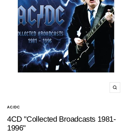
Zoom
AC/DC
4CD "Collected Broadcasts 1981-
1996"