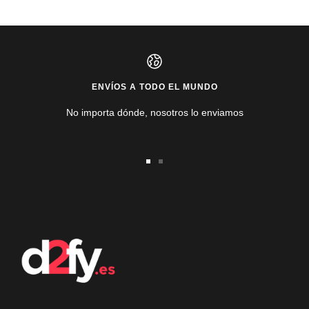
ENVÍOS A TODO EL MUNDO
No importa dónde, nosotros lo enviamos
Ir
Ir
a
a
la
la
diapositiva
diapositiva
1
2