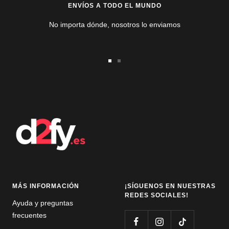
ENVÍOS A TODO EL MUNDO
No importa dónde, nosotros lo enviamos
Ir
Ir
a
a
la
la
diapositiva
diapositiva
1
2
MÁS INFORMACIÓN
¡SÍGUENOS EN NUESTRAS
REDES SOCIALES!
Ayuda y preguntas
frecuentes