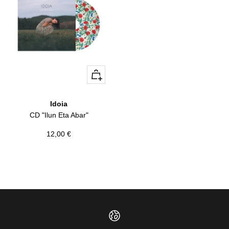
+
Añadir
Idoia
CD "Ilun Eta Abar"
Precio
12,00 €
de
venta