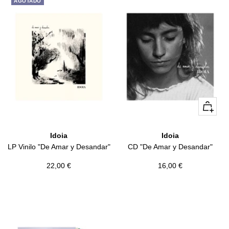
AGOTADO
+
Añadir
Idoia
Idoia
LP Vinilo "De Amar y Desandar"
CD "De Amar y Desandar"
Precio
Precio
22,00 €
16,00 €
de
de
venta
venta