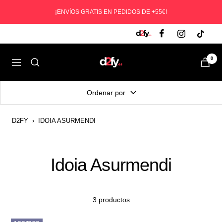
Saltar
¡ENVÍOS GRATIS EN PEDIDOS DE +55€!
al
contenido
D2fy
0
Navegación
-
Direct
Ordenar por
To
Fans
D2FY
›
IDOIA ASURMENDI
Idoia Asurmendi
3 productos