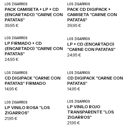
LOS ZIGARROS
LOS ZIGARROS
PRE-VENTA
PRE-VENTA
PACK CAMISETA + LP + CD
PACK CD DIGIPACK +
(ENCARTADO) "CARNE CON
CAMISETA "CARNE CON
PATATAS"
PATATAS"
39,95 €
39,95 €
LOS ZIGARROS
LOS ZIGARROS
PRE-VENTA
PRE-VENTA
LP FIRMADO + CD
LP + CD (ENCARTADO)
(ENCARTADO) "CARNE CON
ED. LIMITADA FIRMADA
"CARNE CON PATATAS"
PATATAS"
24,95 €
24,95 €
LOS ZIGARROS
LOS ZIGARROS
PRE-VENTA
PRE-VENTA
CD DIGIPACK "CARNE CON
CD DIGIPACK "CARNE CON
ED. LIMITADA FIRMADA
PATATAS" FIRMADO
PATATAS"
14,95 €
14,95 €
LOS ZIGARROS
LOS ZIGARROS
LP VINILO ROJO
LP VINILO ROSA "LOS
TRANSPARENTE "LOS
ZIGARROS"
ZIGARROS"
21,95 €
21,95 €