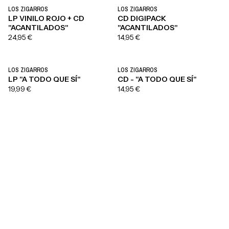
LOS ZIGARROS
LOS ZIGARROS
LP VINILO ROJO + CD
CD DIGIPACK
"ACANTILADOS"
"ACANTILADOS"
24,95 €
14,95 €
LOS ZIGARROS
LOS ZIGARROS
LP "A TODO QUE SÍ"
CD - "A TODO QUE SÍ"
19,99 €
14,95 €
Merchandising de Los
Zigarros
Encuentra los productos oficiales de Los Zigarros. Aquí
puedes encontrar una selección de discos de Los Zigarros y
todo el merchandising de Los Zigarros 100% oficial. ¡Hazte