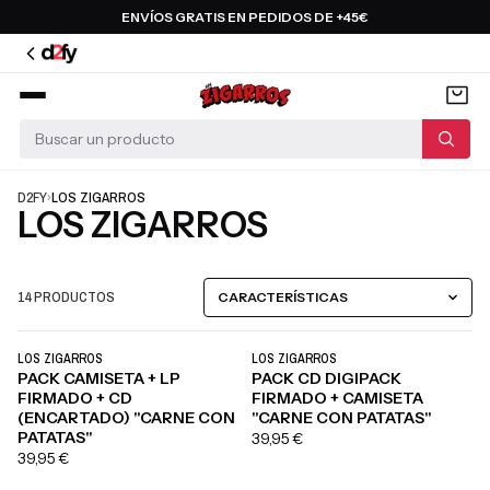
Saltar
ENVÍOS GRATIS EN PEDIDOS DE +45€
al
contenido
D2FY
›
LOS ZIGARROS
LOS ZIGARROS
14 PRODUCTOS
LOS ZIGARROS
LOS ZIGARROS
PRE-VENTA
PRE-VENTA
PACK CAMISETA + LP
PACK CD DIGIPACK
FIRMADO + CD
FIRMADO + CAMISETA
ED. LIMITADA FIRMADA
ED. LIMITADA FIRMADA
(ENCARTADO) "CARNE CON
"CARNE CON PATATAS"
PATATAS"
39,95 €
39,95 €