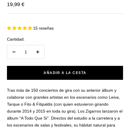
Precio
19,99 €
de
venta
15 reseñas
Cantidad:
Reducir
Aumentar
cantidad
cantidad
AÑADIR A LA CESTA
Tras más de 150 conciertos de gira con su anterior álbum y
colaborar con grandes artistas en los escenarios como Leiva,
Tarque o Fito & Fitipaldis (con quien estuvieron girando
durante 2014 y 2015 en toda su gira), Los Zigarros lanzaron el
álbum “A Todo Que Sí”. Directos del estudio a la carretera y a
los escenarios de salas y festivales, su hábitat natural para