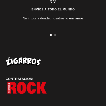
ENVÍOS A TODO EL MUNDO
No importa dónde, nosotros lo enviamos
Ir
Ir
a
a
la
la
diapositiva
diapositiva
1
2
CONTRATACIÓN: