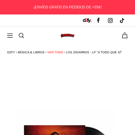
Saltar
¡ENVÍOS GRATIS EN PEDIDOS DE +55€!
al
contenido
0
D2fy
Navegación
-
Direct
D2FY
›
MÚSICA & LIBROS
›
VER TODO
›
LOS ZIGARROS - LP "A TODO QUE SÍ"
To
Fans