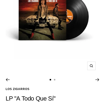
Zoom
Ir
Ir
a
a
LOS ZIGARROS
la
la
LP "A Todo Que Sí"
diapositiva
diapositiva
1
2