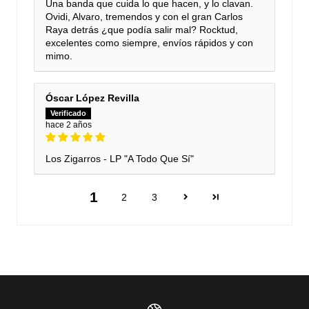
Una banda que cuida lo que hacen, y lo clavan.
Ovidi, Alvaro, tremendos y con el gran Carlos
Raya detrás ¿que podía salir mal? Rocktud,
excelentes como siempre, envíos rápidos y con
mimo.
Óscar López Revilla
hace 2 años
Los Zigarros - LP "A Todo Que Sí"
1
2
3