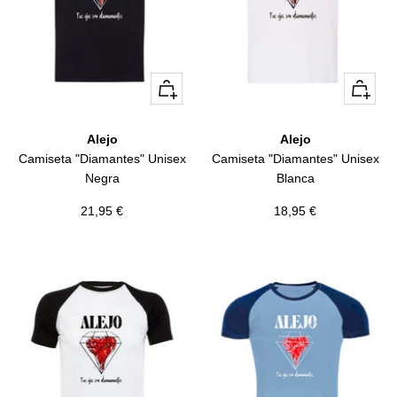
Vista
Vista
rápida
rápida
Alejo
Alejo
Camiseta "Diamantes" Unisex
Camiseta "Diamantes" Unisex
Negra
Blanca
Precio
Precio
21,95 €
18,95 €
de
de
venta
venta