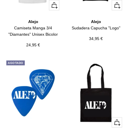
Vista
Vista
rápida
rápida
Alejo
Alejo
Camiseta Manga 3/4
Sudadera Capucha "Logo"
"Diamantes" Unisex Bicolor
Precio
34,95 €
Precio
24,95 €
de
de
venta
venta
AGOTADO
+