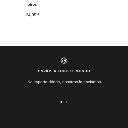
otros"
Precio
24,95 €
de
venta
ENVÍOS A TODO EL MUNDO
No importa dónde, nosotros lo enviamos
Ir
Ir
a
a
la
la
diapositiva
diapositiva