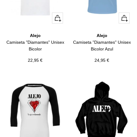
Vista
Vista
rápida
rápida
Alejo
Alejo
Camiseta "Diamantes" Unisex
Camiseta "Diamantes" Unisex
Bicolor
Bicolor Azul
Precio
Precio
22,95 €
24,95 €
de
de
venta
venta