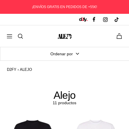
Saltar
¡ENVÍOS GRATIS EN PEDIDOS DE +55€!
al
contenido
D2fy
0
Navegación
-
Direct
Ordenar por
To
Fans
D2FY
›
ALEJO
Alejo
11 productos