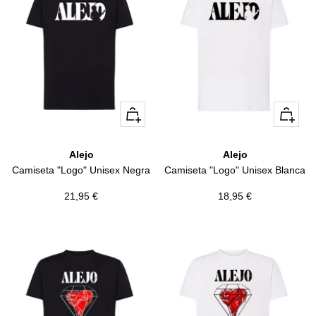
Vista
Vista
rápida
rápida
Alejo
Alejo
Camiseta "Logo" Unisex Negra
Camiseta "Logo" Unisex Blanca
Precio
Precio
21,95 €
18,95 €
de
de
venta
venta