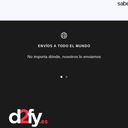
sab
ENVÍOS A TODO EL MUNDO
No importa dónde, nosotros lo enviamos
Ir
Ir
a
a
la
la
diapositiva
diapositiva
1
2