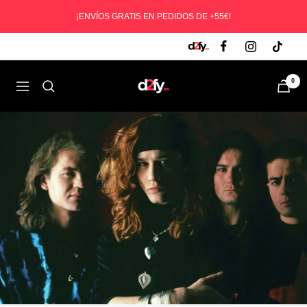
Saltar
¡ENVÍOS GRATIS EN PEDIDOS DE +55€!
al
contenido
D2fy
0
Navegación
-
Direct
To
Fans