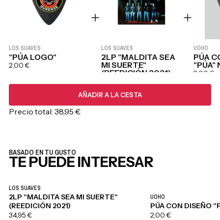
LOS SUAVES
LOS SUAVES
UOHO
"PÚA LOGO"
2LP "MALDITA SEA
PÚA C
MI SUERTE"
"PÚA"
2,00 €
(REEDICIÓN 2021)
2,00 €
34,95 €
AÑADIR A LA CESTA
Precio total:
38,95 €
BASADO EN TU GUSTO
TE PUEDE INTERESAR
LOS SUAVES
2LP "MALDITA SEA MI SUERTE"
UOHO
(REEDICIÓN 2021)
PÚA CON DISEÑO "
34,95 €
2,00 €