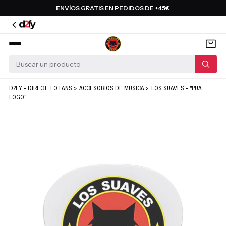
Saltar
ENVÍOS GRATIS EN PEDIDOS DE +45€
al
contenido
D2FY - DIRECT TO FANS
>
ACCESORIOS DE MÚSICA
>
LOS SUAVES - "PÚA
LOGO"