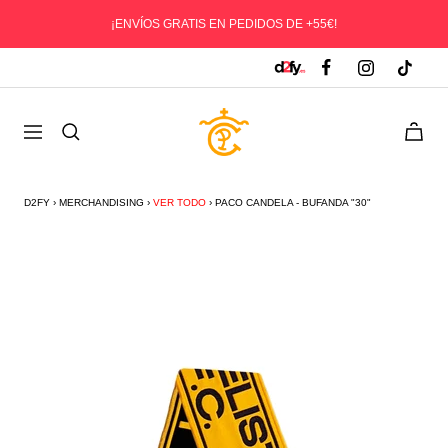
Saltar
¡ENVÍOS GRATIS EN PEDIDOS DE +55€!
al
contenido
D2fy
0
Navegación
-
Direct
To
D2FY
›
MERCHANDISING
›
VER TODO
›
PACO CANDELA - BUFANDA "30"
Fans