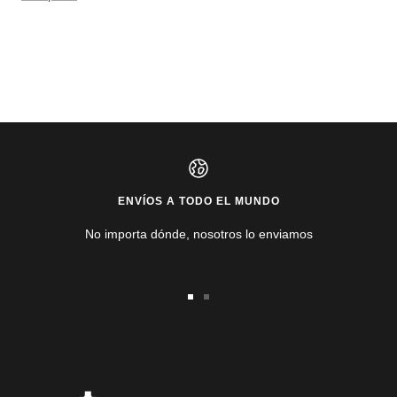
ENVÍOS A TODO EL MUNDO
No importa dónde, nosotros lo enviamos
Ir
Ir
a
a
la
la
diapositiva
diapositiva
1
2