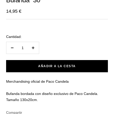
Bufanda "30"
diapositiva
diapositiva
diapositiva
1
2
3
Precio
14,95 €
de
venta
Cantidad:
Reducir
Aumentar
cantidad
cantidad
AÑADIR A LA CESTA
Merchandising oficial de Paco Candela
Bufanda bordada con diseño exclusivo de Paco Candela.
Tamaño 130x20cm.
Compartir