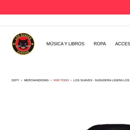
Saltar
al
contenido
D2fy
-
MÚSICA Y LIBROS
ROPA
ACCES
Direct
To
Fans
D2FY
›
MERCHANDISING
›
VER TODO
›
LOS SUAVES - SUDADERA LIGERA LOS