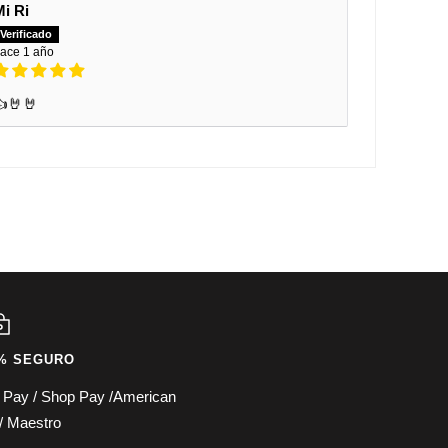
Mi Ri
ace 1 año
👍🤘🤘
% SEGURO
e Pay / Shop Pay /American
/ Maestro