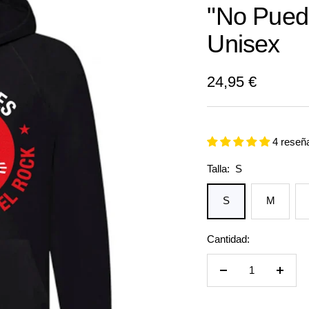
"No Pued
Unisex
Precio
24,95 €
de
venta
4 reseñ
Talla:
S
S
M
Cantidad:
Reducir
Aumen
cantidad
cantid