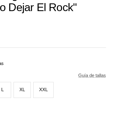
o Dejar El Rock"
as
Guía de tallas
L
XL
XXL
tar
ad