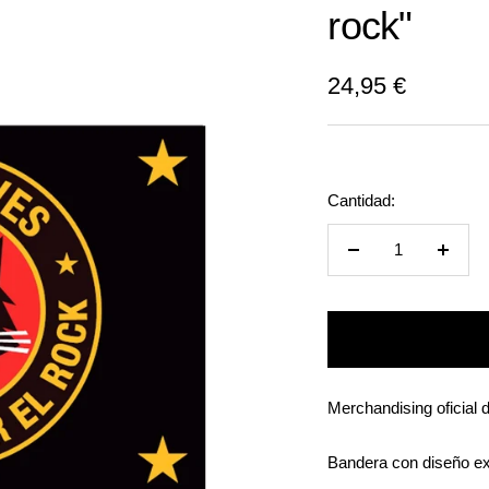
rock"
Precio
24,95 €
de
venta
Cantidad:
Reducir
Aumen
cantidad
cantid
Merchandising oficial
Bandera con diseño e