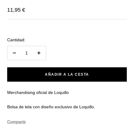
Precio
11,95 €
de
venta
Cantidad:
Reducir
Aumentar
cantidad
cantidad
AÑADIR A LA CESTA
Merchandising oficial de Loquillo
Bolsa de tela con diseño exclusivo de Loquillo.
Compartir