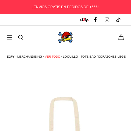
Saltar
¡ENVÍOS GRATIS EN PEDIDOS DE +55€!
al
contenido
D2fy
0
Navegación
-
Direct
To
D2FY
›
MERCHANDISING
›
VER TODO
›
LOQUILLO - TOTE BAG "CORAZONES LEGEND
Fans