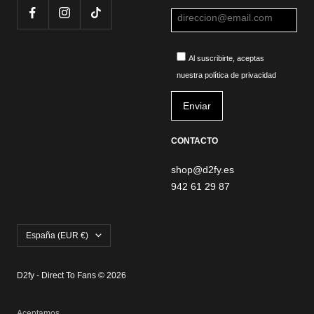
Al suscribirte, aceptas
nuestra política de privacidad
CONTACTO
shop@d2fy.es
942 61 29 87
País/región
España (EUR €)
D2fy - Direct To Fans © 2026
Aceptamos