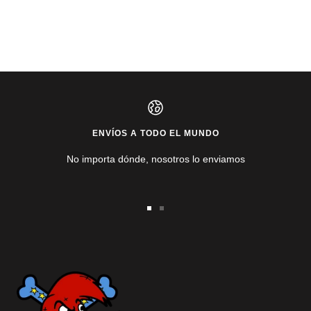
ENVÍOS A TODO EL MUNDO
No importa dónde, nosotros lo enviamos
Ir
Ir
a
a
la
la
diapositiva
diapositiva
1
2