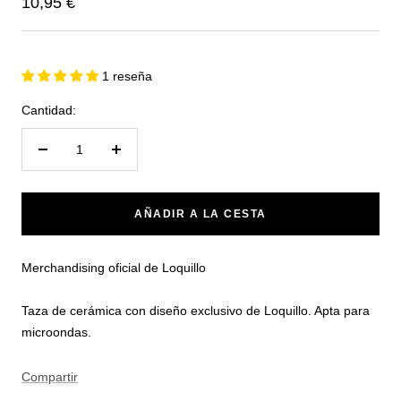
Precio
10,95 €
de
venta
1 reseña
Cantidad:
Reducir
Aumentar
cantidad
cantidad
AÑADIR A LA CESTA
Merchandising oficial de Loquillo
Taza de cerámica con diseño exclusivo de Loquillo. Apta para
microondas.
Compartir