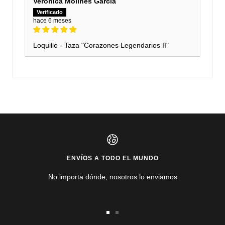
Veronica Molines García
hace 6 meses
Loquillo - Taza "Corazones Legendarios II"
ENVÍOS A TODO EL MUNDO
No importa dónde, nosotros lo enviamos
Ir
Ir