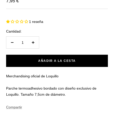
Precio
7,95 €
de
venta
1 reseña
Cantidad:
Reducir
Aumentar
cantidad
cantidad
AÑADIR A LA CESTA
Merchandising oficial de Loquillo
Parche termoadhesivo bordado con diseño exclusivo de
Loquillo. Tamaño 7,5cm de diámetro.
Compartir