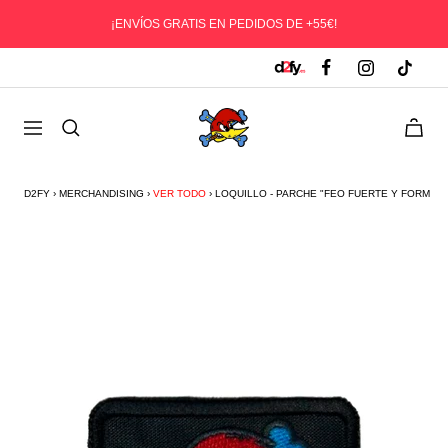
Saltar
¡ENVÍOS GRATIS EN PEDIDOS DE +55€!
al
contenido
D2fy
0
Navegación
-
Direct
To
D2FY
›
MERCHANDISING
›
VER TODO
›
LOQUILLO - PARCHE "FEO FUERTE Y FORMAL I
Fans