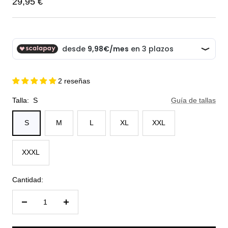
Precio
29,95 €
de
venta
2 reseñas
Talla:
S
Guía de tallas
S
M
L
XL
XXL
XXXL
Cantidad:
Reducir
Aumentar
cantidad
cantidad