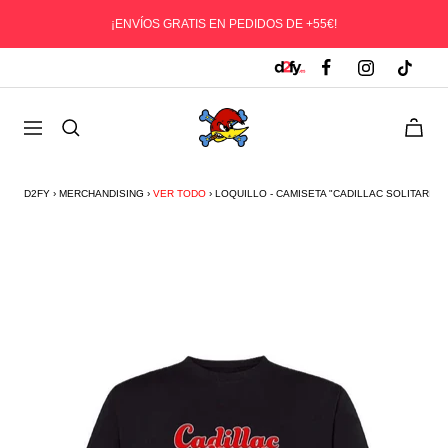
Saltar
¡ENVÍOS GRATIS EN PEDIDOS DE +55€!
al
contenido
D2fy
0
Navegación
-
Direct
To
D2FY
›
MERCHANDISING
›
VER TODO
›
LOQUILLO - CAMISETA "CADILLAC SOLITARIO II
Fans