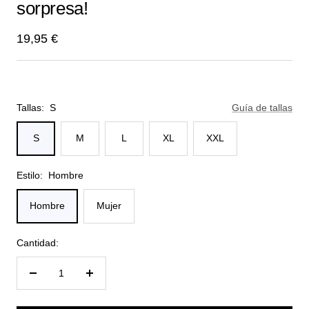
sorpresa!
1
2
3
Precio
19,95 €
de
venta
Tallas:
S
Guía de tallas
S
M
L
XL
XXL
Estilo:
Hombre
Hombre
Mujer
Cantidad:
Reducir
Aumentar
cantidad
cantidad