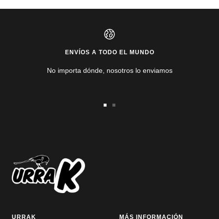
ENVÍOS A TODO EL MUNDO
No importa dónde, nosotros lo enviamos
Ir
Ir
a
a
la
la
diapositiva
diapositiva
1
2
URRAK
MÁS INFORMACIÓN