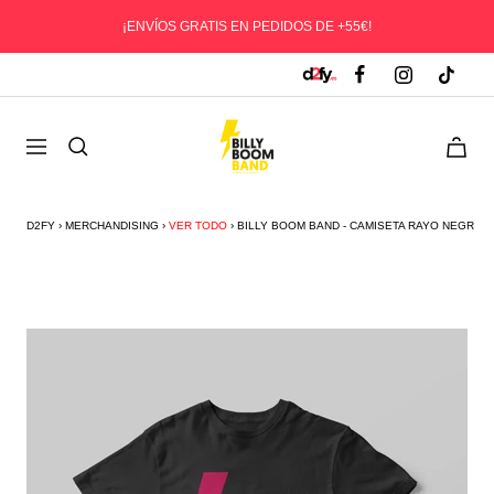
Saltar
¡ENVÍOS GRATIS EN PEDIDOS DE +55€!
al
contenido
D2fy
0
Navegación
-
Direct
To
D2FY
›
MERCHANDISING
›
VER TODO
›
BILLY BOOM BAND - CAMISETA RAYO NEGRA
Fans