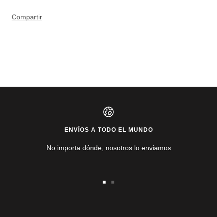
Compartir
ENVÍOS A TODO EL MUNDO
No importa dónde, nosotros lo enviamos
Ir
Ir
a
a
la
la