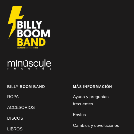
diapositiva
diapositiva
1
2
BILLY BOOM BAND
MÁS INFORMACIÓN
ROPA
Ayuda y preguntas
frecuentes
ACCESORIOS
Envíos
DISCOS
Cambios y devoluciones
LIBROS