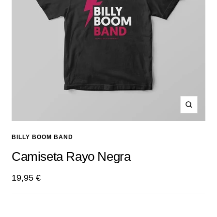
Zoom
BILLY BOOM BAND
Camiseta Rayo Negra
Precio
19,95 €
de
venta